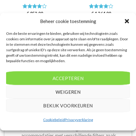
Waardering
€
852,00
Waardering
€
1.264,00
4
uit 5
4
uit 5
Van der Valk Kontiki Beach is een 4
Papagayo Beach is een 4 sterren
Beheer cookie toestemming
sterren accommodatie in
accommodatie in Jan Thiel. U
Willemstad. U boekt deze reis
boekt deze reis direct bij onze
Om de beste ervaringen te bieden, gebruiken wij technologieën zoals
direct bij onze partner D-reizen.
partner D-reizen. Nu vanaf EUR
cookies om informatie over je apparaat op te slaan en/of te raadplegen. Door
Nu vanaf EUR 852.00 per persoon.
1264.00 per persoon.
in te stemmen met deze technologieën kunnen wij gegevens zoals
PRIJZEN EN BOEKEN
PRIJZEN EN BOEKEN
surfgedrag of unieke ID's op deze site verwerken. Als je geen toestemming
geeft of uw toestemming intrekt, kan dit een nadelige invloed hebben op
bepaalde functies en mogelijkheden.
ACCEPTEREN
WAT ZE OVER ONS ZEGGEN
WEIGEREN
BEKIJK VOORKEUREN
Cookiebeleid
Privacyverklaring
De website heeft een handige zoekfunctie voor
accommodaties met verschillende filters zoals