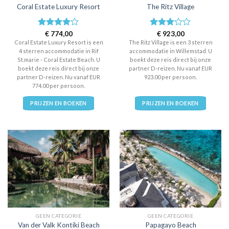
Coral Estate Luxury Resort
The Ritz Village
Waardering
€
774,00
Waardering
€
923,00
4
uit 5
3
uit 5
Coral Estate Luxury Resort is een
The Ritz Village is een 3 sterren
4 sterren accommodatie in Rif
accommodatie in Willemstad. U
St.marie - Coral Estate Beach. U
boekt deze reis direct bij onze
boekt deze reis direct bij onze
partner D-reizen. Nu vanaf EUR
partner D-reizen. Nu vanaf EUR
923.00 per persoon.
774.00 per persoon.
PRIJZEN EN BOEKEN
PRIJZEN EN BOEKEN
GEEN CATEGORIE
GEEN CATEGORIE
Van der Valk Kontiki Beach
Papagayo Beach