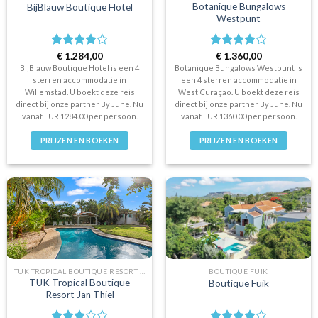
Botanique Bungalows
BijBlauw Boutique Hotel
Westpunt
Waardering
€
1.284,00
Waardering
€
1.360,00
4
uit 5
4
uit 5
BijBlauw Boutique Hotel is een 4
Botanique Bungalows Westpunt is
sterren accommodatie in
een 4 sterren accommodatie in
Willemstad. U boekt deze reis
West Curaçao. U boekt deze reis
direct bij onze partner By June. Nu
direct bij onze partner By June. Nu
vanaf EUR 1284.00 per persoon.
vanaf EUR 1360.00 per persoon.
PRIJZEN EN BOEKEN
PRIJZEN EN BOEKEN
TUK TROPICAL BOUTIQUE RESORT JAN THIEL
BOUTIQUE FUIK
TUK Tropical Boutique
Boutique Fuik
Resort Jan Thiel