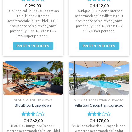
Waardering
€
999,00
Waardering
€
1.112,00
3
uit 5
4
uit 5
TUK Tropical Boutique Resort Jan
Boutique Fuik is een 4 sterren
Thiel is een 3 sterren
accommodatie in Willemstad. U
accommodatie in Jan Thiel Baai. U
boekt deze reis direct bij onze
boekt deze reis direct bij onze
partner By June. Nu vanaf EUR
partner By June. Nu vanaf EUR
1112.00 per persoon.
999.00 per persoon.
PRIJZEN EN BOEKEN
PRIJZEN EN BOEKEN
BLOUBLOU BUNGALOWS
VILLA SAN SEBASTIAN CURACAO
BlouBlou Bungalows
Villa San Sebastian Curaçao
Waardering
€
1.262,00
Waardering
€
1.178,00
3
uit 5
3
uit 5
BlouBlou Bungalows is een 3
Villa San Sebastian Curaçao is een
sterren accommodatie in Jan Thiel
3 sterren accommodatie in Sint