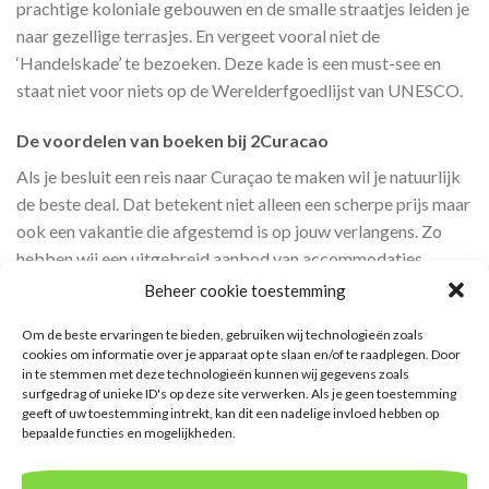
prachtige koloniale gebouwen en de smalle straatjes leiden je
naar gezellige terrasjes. En vergeet vooral niet de
‘Handelskade’ te bezoeken. Deze kade is een must-see en
staat niet voor niets op de Werelderfgoedlijst van UNESCO.
De voordelen van boeken bij 2Curacao
Als je besluit een reis naar Curaçao te maken wil je natuurlijk
de beste deal. Dat betekent niet alleen een scherpe prijs maar
ook een vakantie die afgestemd is op jouw verlangens. Zo
hebben wij een uitgebreid aanbod van accommodaties,
variërend van luxe resorts tot knusse appartementen. Ook
Beheer cookie toestemming
heb je de mogelijkheid om activiteiten bij te boeken, zoals
Om de beste ervaringen te bieden, gebruiken wij technologieën zoals
snorkel- of duiktrips, boottochten en excursies naar elke
cookies om informatie over je apparaat op te slaan en/of te raadplegen. Door
bezienswaardigheid op het eiland. Zo zorgen wij ervoor dat jij
in te stemmen met deze technologieën kunnen wij gegevens zoals
optimaal geniet van alles wat Curaçao te bieden heeft.
surfgedrag of unieke ID's op deze site verwerken. Als je geen toestemming
geeft of uw toestemming intrekt, kan dit een nadelige invloed hebben op
bepaalde functies en mogelijkheden.
Haal meer uit je vakantie met de reisblog van 2Curacao
Een uniek aspect van 2Curacao is de reisblog. Hier vind je