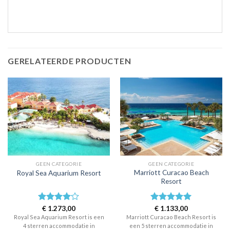
GERELATEERDE PRODUCTEN
GEEN CATEGORIE
GEEN CATEGORIE
Marriott Curacao Beach
Royal Sea Aquarium Resort
Resort
Waardering
€
1.273,00
Waardering
€
1.133,00
4
uit 5
5
uit 5
Royal Sea Aquarium Resort is een
Marriott Curacao Beach Resort is
4 sterren accommodatie in
een 5 sterren accommodatie in