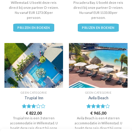
Willemstad. U boekt deze reis
Piscadera Bay. U boekt deze reis
direct bij onze partner D-reizen.
direct bij onze partner D-reizen.
Nu vanaf EUR 1273.00 per
Nu vanaf EUR 1133.00 per
persoon.
persoon.
PRIJZEN EN BOEKEN
PRIJZEN EN BOEKEN
GEEN CATEGORIE
GEEN CATEGORIE
Trupial Inn
Avila Beach
Waardering
€
822,00
Waardering
€
965,00
3
uit 5
4
uit 5
Trupial Inn is een 3 sterren
Avila Beach is een 4 sterren
accommodatie in Willemstad. U
accommodatie in Willemstad. U
boekt deze reis direct bij onze
boekt deze reis direct bij onze