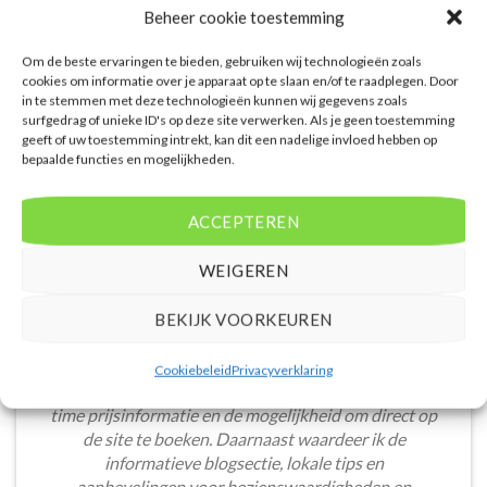
partner D-reizen. Nu vanaf EUR
partner D-reizen. Nu vanaf EUR
Beheer cookie toestemming
822.00 per persoon.
965.00 per persoon.
PRIJZEN EN BOEKEN
PRIJZEN EN BOEKEN
Om de beste ervaringen te bieden, gebruiken wij technologieën zoals
cookies om informatie over je apparaat op te slaan en/of te raadplegen. Door
in te stemmen met deze technologieën kunnen wij gegevens zoals
surfgedrag of unieke ID's op deze site verwerken. Als je geen toestemming
geeft of uw toestemming intrekt, kan dit een nadelige invloed hebben op
bepaalde functies en mogelijkheden.
WAT ZE OVER ONS ZEGGEN
ACCEPTEREN
WEIGEREN
BEKIJK VOORKEUREN
De website heeft een handige zoekfunctie voor
accommodaties met verschillende filters zoals
Cookiebeleid
Privacyverklaring
prijsklasse en aantal sterren. Pluspunt is de real-
time prijsinformatie en de mogelijkheid om direct op
de site te boeken. Daarnaast waardeer ik de
informatieve blogsectie, lokale tips en
aanbevelingen voor bezienswaardigheden en