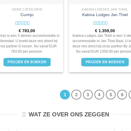
GEEN CATEGORIE
KAKINA LODGES JAN THIEL
Curinjo
Kakina Lodges Jan Thiel
Waardering
Waardering
€
783,00
€
1.359,00
3
uit 5
3
uit 5
injo is een 3 sterren accommodatie in
Kakina Lodges Jan Thiel is een 3 ste
llemstad. U boekt deze reis direct bij
accommodatie in Jan Thiel Baai. U b
nze partner D-reizen. Nu vanaf EUR
deze reis direct bij onze partner By 
783.00 per persoon.
Nu vanaf EUR 1359.00 per persoo
PRIJZEN EN BOEKEN
PRIJZEN EN BOEKEN
1
2
3
4
5
6
WAT ZE OVER ONS ZEGGEN