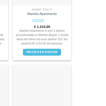
MAMBO BEACH
Mambo Apartments
Waardering
€
1.210,00
3
uit 5
Mambo Apartments is een 3 sterren
ekt
accommodatie in Mambo Beach. U boekt
June.
deze reis direct bij onze partner TUI. Nu
n.
vanaf EUR 1210.00 per persoon.
PRIJZEN EN BOEKEN