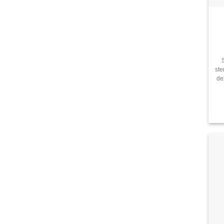
ste
de