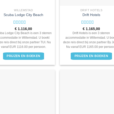
WILLEMSTAD
DRIFT HOTELS
Scuba Lodge City Beach
Drift Hotels
Waardering
Waardering
€
1.116,00
€
1.165,00
3
uit 5
3
uit 5
ba Lodge City Beach is een 3 sterren
Drift Hotels is een 3 sterren
ccommodatie in Willemstad. U boekt
accommodatie in Willemstad. U bo
ze reis direct bij onze partner TUI. Nu
deze reis direct bij onze partner By 
vanaf EUR 1116.00 per persoon.
Nu vanaf EUR 1165.00 per persoo
PRIJZEN EN BOEKEN
PRIJZEN EN BOEKEN