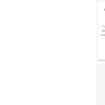
Co
st
boe