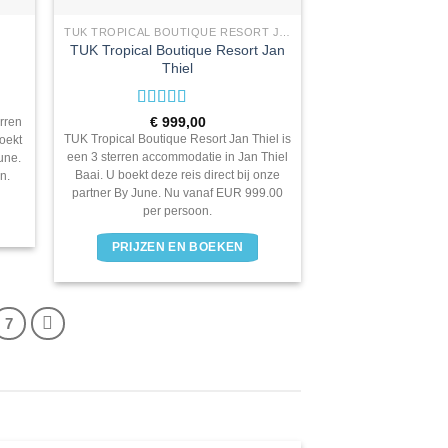
TUK TROPICAL BOUTIQUE RESORT JAN THIEL
TUK Tropical Boutique Resort Jan
Thiel
Waardering
€
999,00
rren
3
uit 5
TUK Tropical Boutique Resort Jan Thiel is
oekt
een 3 sterren accommodatie in Jan Thiel
June.
Baai. U boekt deze reis direct bij onze
n.
partner By June. Nu vanaf EUR 999.00
per persoon.
PRIJZEN EN BOEKEN
7