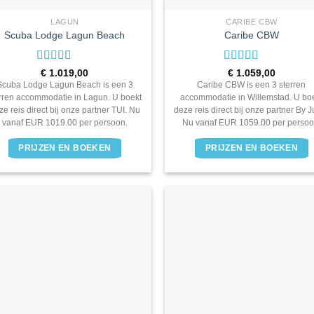
LAGUN
CARIBE CBW
Scuba Lodge Lagun Beach
Caribe CBW
Waardering
Waardering
€
1.019,00
€
1.059,00
3
uit 5
3
uit 5
Scuba Lodge Lagun Beach is een 3
Caribe CBW is een 3 sterren
rren accommodatie in Lagun. U boekt
accommodatie in Willemstad. U bo
ze reis direct bij onze partner TUI. Nu
deze reis direct bij onze partner By 
vanaf EUR 1019.00 per persoon.
Nu vanaf EUR 1059.00 per persoo
PRIJZEN EN BOEKEN
PRIJZEN EN BOEKEN