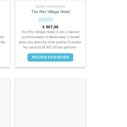
GEEN CATEGORIE
The Ritz Village Hotel
Waardering
€
907,00
3
uit 5
The Ritz Village Hotel is een 3 sterren
ekt
accommodatie in Willemstad. U boekt
. Nu
deze reis direct bij onze partner D-reizen.
.
Nu vanaf EUR 907.00 per persoon.
PRIJZEN EN BOEKEN