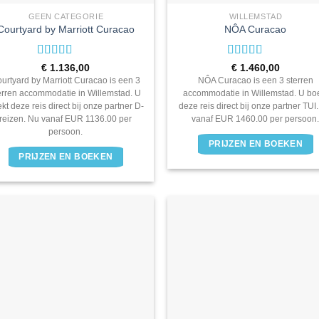
GEEN CATEGORIE
WILLEMSTAD
Courtyard by Marriott Curacao
NÔA Curacao
Waardering
Waardering
€
1.136,00
€
1.460,00
3
uit 5
3
uit 5
urtyard by Marriott Curacao is een 3
NÔA Curacao is een 3 sterren
erren accommodatie in Willemstad. U
accommodatie in Willemstad. U bo
kt deze reis direct bij onze partner D-
deze reis direct bij onze partner TUI
reizen. Nu vanaf EUR 1136.00 per
vanaf EUR 1460.00 per persoon
persoon.
PRIJZEN EN BOEKEN
PRIJZEN EN BOEKEN