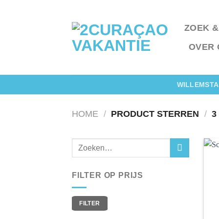
Ga
naar
ZOEK &
inhoud
OVER 
WILLEMSTA
HOME
/
PRODUCT STERREN
/
3
FILTER OP PRIJS
Min.
Max.
FILTER
prijs
prijs