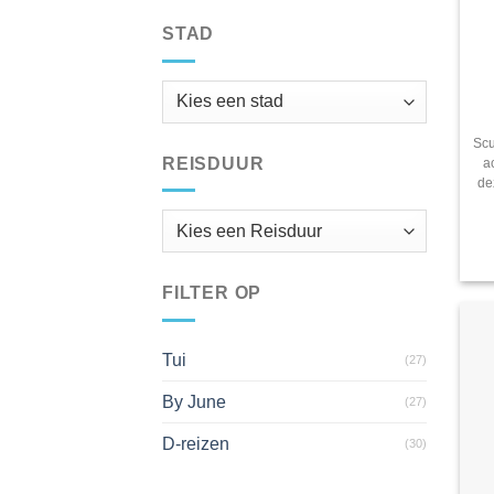
STAD
Scu
REISDUUR
a
de
FILTER OP
Tui
(27)
By June
(27)
D-reizen
(30)