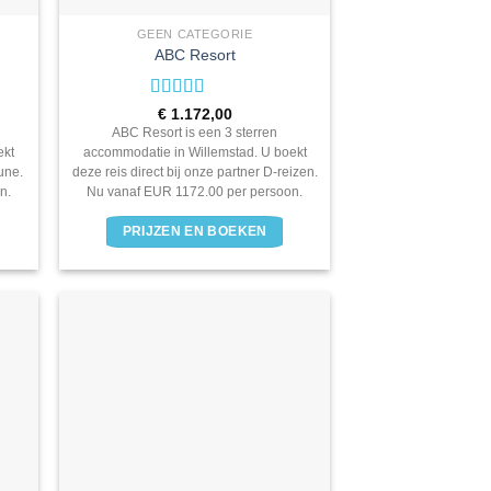
GEEN CATEGORIE
ABC Resort
Waardering
€
1.172,00
3
uit 5
ABC Resort is een 3 sterren
ekt
accommodatie in Willemstad. U boekt
June.
deze reis direct bij onze partner D-reizen.
n.
Nu vanaf EUR 1172.00 per persoon.
PRIJZEN EN BOEKEN