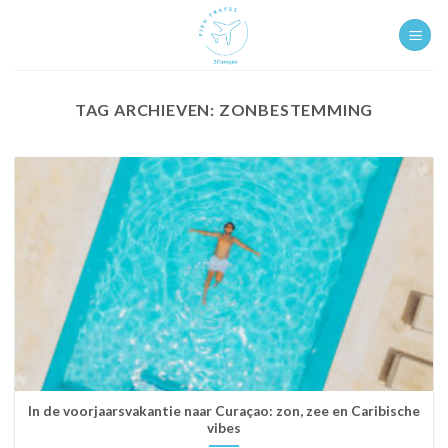
Ga
naar
inhoud
TAG ARCHIEVEN:
ZONBESTEMMING
In de voorjaarsvakantie naar Curaçao: zon, zee en Caribische
vibes