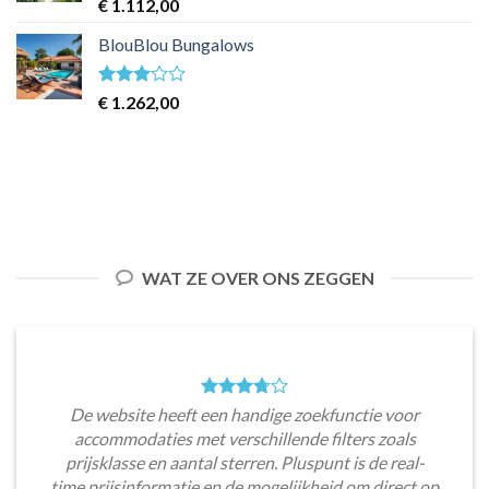
Waardering
€
1.112,00
4
uit 5
BlouBlou Bungalows
Waardering
€
1.262,00
3
uit 5
WAT ZE OVER ONS ZEGGEN
De website heeft een handige zoekfunctie voor
accommodaties met verschillende filters zoals
prijsklasse en aantal sterren. Pluspunt is de real-
time prijsinformatie en de mogelijkheid om direct op