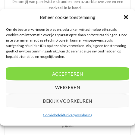
Droom jij van parelwitte stranden, een azuurblauwe zee en een
cocktail in je hand –...
Beheer cookie toestemming
Om de beste ervaringen te bieden, gebruiken wij technologieën zoals
cookies om informatie over je apparaat op te slaan en/of te raadplegen. Door
in te stemmen met deze technologieën kunnen wij gegevens zoals
surfgedrag of unieke ID's op deze site verwerken. Als je geen toestemming
geeft of uw toestemming intrekt, kan dit een nadelige invloed hebben op
bepaalde functies en mogelijkheden.
ACCEPTEREN
WEIGEREN
BEKIJK VOORKEUREN
Waarom Curaçao de perfecte zonbestemming is – het hele
jaar door
Cookiebeleid
Privacyverklaring
Stel je voor: je hebt de winter in Europa overleefd, de kou en het
grijze...