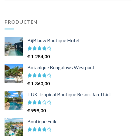
PRODUCTEN
BijBlauw Boutique Hotel
Waardering
€
1.284,00
4
uit 5
Botanique Bungalows Westpunt
Waardering
€
1.360,00
4
uit 5
TUK Tropical Boutique Resort Jan Thiel
Waardering
€
999,00
3
uit 5
Boutique Fuik