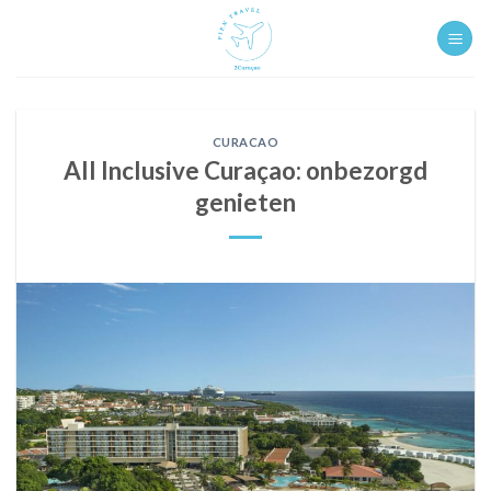
Ga
naar
inhoud
CURACAO
All Inclusive Curaçao: onbezorgd
genieten