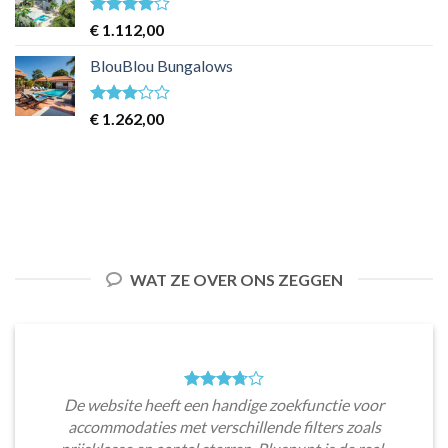
Waardering
€
1.112,00
4
uit 5
BlouBlou Bungalows
Waardering
€
1.262,00
3
uit 5
WAT ZE OVER ONS ZEGGEN
De website heeft een handige zoekfunctie voor
accommodaties met verschillende filters zoals