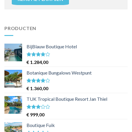
PRODUCTEN
BijBlauw Boutique Hotel
Waardering
€
1.284,00
4
uit 5
Botanique Bungalows Westpunt
Waardering
€
1.360,00
4
uit 5
TUK Tropical Boutique Resort Jan Thiel
Waardering
€
999,00
3
uit 5
Boutique Fuik