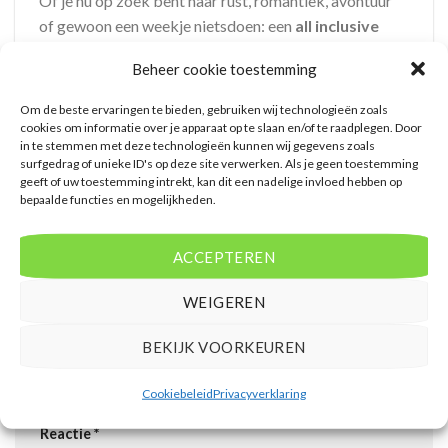
Of je nu op zoek bent naar rust, romantiek, avontuur
of gewoon een weekje nietsdoen: een
all inclusive
vakantie naar Curaçao
biedt alles wat je nodig hebt.
Beheer cookie toestemming
Luxe, comfort, prachtige stranden en de warme
gastvrijheid van het eiland maken je reis onvergetelijk.
Om de beste ervaringen te bieden, gebruiken wij technologieën zoals
cookies om informatie over je apparaat op te slaan en/of te raadplegen. Door
in te stemmen met deze technologieën kunnen wij gegevens zoals
surfgedrag of unieke ID's op deze site verwerken. Als je geen toestemming
geeft of uw toestemming intrekt, kan dit een nadelige invloed hebben op
bepaalde functies en mogelijkheden.
Dit bericht werd gepost in
Curacao
en getagt
all-inclusive
,
Curacao
,
ACCEPTEREN
vakantie
,
zonbestemming
.
WEIGEREN
Geef een reactie
BEKIJK VOORKEUREN
Het e-mailadres wordt niet gepubliceerd.
Vereiste
Cookiebeleid
Privacyverklaring
velden zijn gemarkeerd met
*
Reactie
*