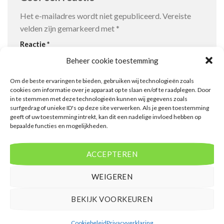
Het e-mailadres wordt niet gepubliceerd.
Vereiste
velden zijn gemarkeerd met
*
Reactie
*
Beheer cookie toestemming
Om de beste ervaringen te bieden, gebruiken wij technologieën zoals
cookies om informatie over je apparaat op te slaan en/of te raadplegen. Door
in te stemmen met deze technologieën kunnen wij gegevens zoals
surfgedrag of unieke ID's op deze site verwerken. Als je geen toestemming
geeft of uw toestemming intrekt, kan dit een nadelige invloed hebben op
bepaalde functies en mogelijkheden.
Naam
*
ACCEPTEREN
WEIGEREN
E-mail
*
BEKIJK VOORKEUREN
Cookiebeleid
Privacyverklaring
Site