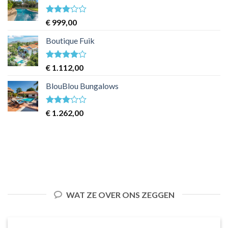
Waardering
€
999,00
3
uit 5
Boutique Fuik
Waardering
€
1.112,00
4
uit 5
BlouBlou Bungalows
Waardering
€
1.262,00
3
uit 5
WAT ZE OVER ONS ZEGGEN