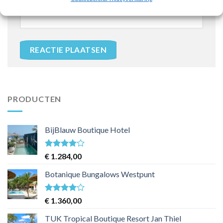
PRODUCTEN
BijBlauw Boutique Hotel
Waardering
€
1.284,00
4
uit 5
Botanique Bungalows Westpunt
Waardering
€
1.360,00
4
uit 5
TUK Tropical Boutique Resort Jan Thiel