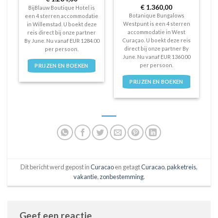
4
uit 5
Waardering
€
1.360,00
n
BijBlauw Boutique Hotel is
4
uit 5
Botanique Bungalows
l
een 4 sterren accommodatie
Westpunt is een 4 sterren
ct
in Willemstad. U boekt deze
accommodatie in West
u
reis direct bij onze partner
Curaçao. U boekt deze reis
By June. Nu vanaf EUR 1284.00
direct bij onze partner By
per persoon.
June. Nu vanaf EUR 1360.00
per persoon.
PRIJZEN EN BOEKEN
PRIJZEN EN BOEKEN
Dit bericht werd gepost in
Curacao
en getagt
Curacao
,
pakketreis
,
vakantie
,
zonbestemming
.
Geef een reactie