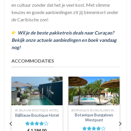
en cultuur zonder dat het je veel kost. Met slimme
keuzes en goede aanbiedingen zit jij binnenkort onder
de Caribische zon!
Wil je de beste pakketreis deals naar Curaçao?
Bekijk onze actuele aanbiedingen en boek vandaag
nog!
ACCOMMODATIES
BIJBLAUW BOUTIQUE HOTEL
BOTANIQUE BUNGALOWS WESTPUNT
Botanique Bungalows
BijBlauw Boutique Hotel
Westpunt
Waardering
€
1.284,00