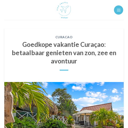
Ga
naar
inhoud
CURACAO
Goedkope vakantie Curaçao:
betaalbaar genieten van zon, zee en
avontuur