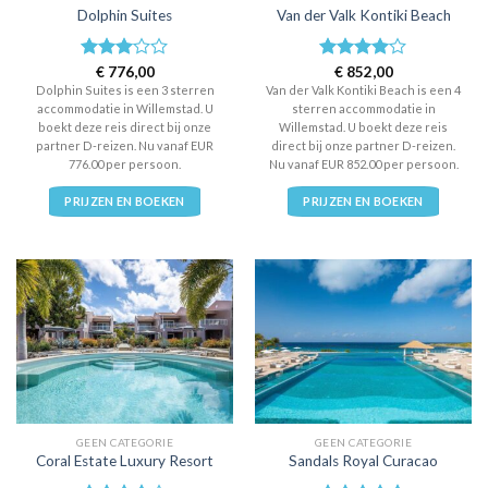
Dolphin Suites
Van der Valk Kontiki Beach
Waardering
€
776,00
Waardering
€
852,00
3
uit 5
4
uit 5
Dolphin Suites is een 3 sterren
Van der Valk Kontiki Beach is een 4
accommodatie in Willemstad. U
sterren accommodatie in
boekt deze reis direct bij onze
Willemstad. U boekt deze reis
partner D-reizen. Nu vanaf EUR
direct bij onze partner D-reizen.
776.00 per persoon.
Nu vanaf EUR 852.00 per persoon.
PRIJZEN EN BOEKEN
PRIJZEN EN BOEKEN
GEEN CATEGORIE
GEEN CATEGORIE
Coral Estate Luxury Resort
Sandals Royal Curacao