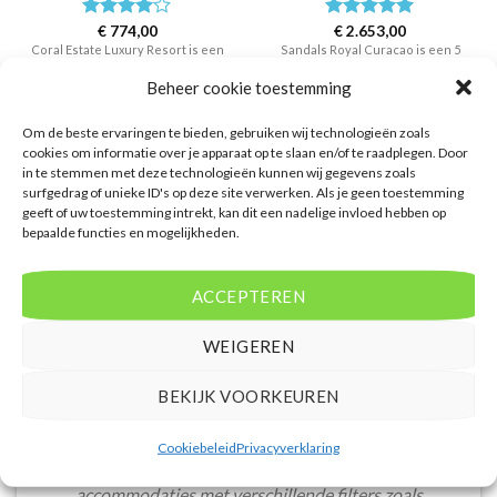
Waardering
€
774,00
Waardering
€
2.653,00
4
uit 5
5
uit 5
Coral Estate Luxury Resort is een
Sandals Royal Curacao is een 5
4 sterren accommodatie in Rif
sterren accommodatie in
Beheer cookie toestemming
St.marie - Coral Estate Beach. U
Nieuwpoort. U boekt deze reis
boekt deze reis direct bij onze
direct bij onze partner D-reizen.
partner D-reizen. Nu vanaf EUR
Nu vanaf EUR 2653.00 per
Om de beste ervaringen te bieden, gebruiken wij technologieën zoals
774.00 per persoon.
persoon.
cookies om informatie over je apparaat op te slaan en/of te raadplegen. Door
in te stemmen met deze technologieën kunnen wij gegevens zoals
PRIJZEN EN BOEKEN
PRIJZEN EN BOEKEN
surfgedrag of unieke ID's op deze site verwerken. Als je geen toestemming
geeft of uw toestemming intrekt, kan dit een nadelige invloed hebben op
bepaalde functies en mogelijkheden.
ACCEPTEREN
WAT ZE OVER ONS ZEGGEN
WEIGEREN
BEKIJK VOORKEUREN
Cookiebeleid
Privacyverklaring
De website heeft een handige zoekfunctie voor
accommodaties met verschillende filters zoals