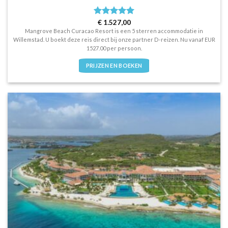
Waardering
€
1.527,00
5
uit 5
Mangrove Beach Curacao Resort is een 5 sterren accommodatie in
Willemstad. U boekt deze reis direct bij onze partner D-reizen. Nu vanaf EUR
1527.00 per persoon.
PRIJZEN EN BOEKEN