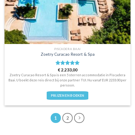
PISCADERA BAAI
Zoetry Curacao Resort & Spa
Waardering
€
2.233,00
5
uit 5
Zoetry Curacao Resort & Spa is een 5 sterren accommodatie in Piscadera
Baai. U boekt deze reis direct bij onze partner TUI. Nu vanaf EUR 2233.00 per
persoon.
PRIJZEN EN BOEKEN
1
2