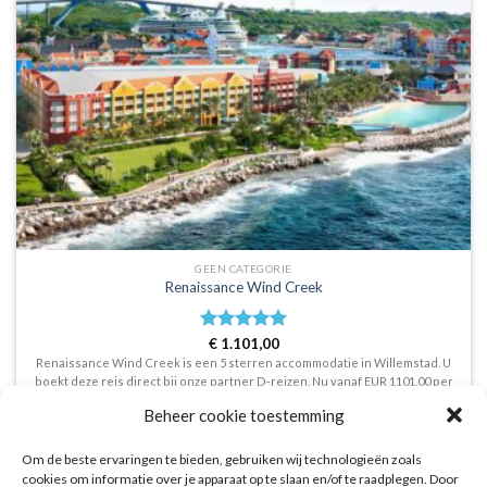
GEEN CATEGORIE
Renaissance Wind Creek
Waardering
€
1.101,00
5
uit 5
Renaissance Wind Creek is een 5 sterren accommodatie in Willemstad. U
boekt deze reis direct bij onze partner D-reizen. Nu vanaf EUR 1101.00 per
persoon.
Beheer cookie toestemming
PRIJZEN EN BOEKEN
Om de beste ervaringen te bieden, gebruiken wij technologieën zoals
cookies om informatie over je apparaat op te slaan en/of te raadplegen. Door