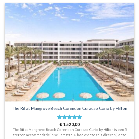
The Rif at Mangrove Beach Corendon Curacao Curio by Hilton
Waardering
€
1.520,00
5
uit 5
The Rif at Mangrove Beach Corendon Curacao Curio by Hilton is een 5
sterren accommodatie in Willemstad. U boekt deze reis direct bij onze