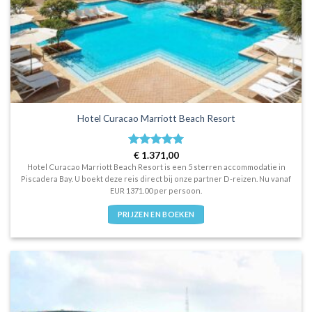
Hotel Curacao Marriott Beach Resort
Waardering
€
1.371,00
5
uit 5
Hotel Curacao Marriott Beach Resort is een 5 sterren accommodatie in
Piscadera Bay. U boekt deze reis direct bij onze partner D-reizen. Nu vanaf
EUR 1371.00 per persoon.
PRIJZEN EN BOEKEN