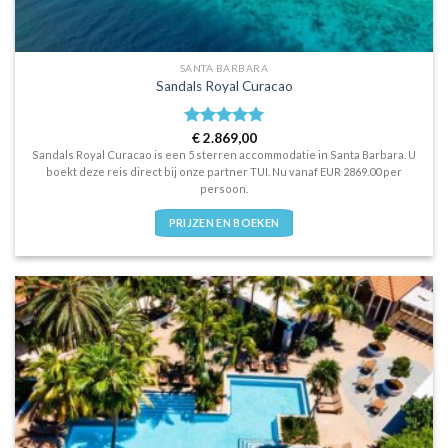
SANTA BARBARA
Sandals Royal Curacao
Waardering
€
2.869,00
5
uit 5
Sandals Royal Curacao is een 5 sterren accommodatie in Santa Barbara. U
boekt deze reis direct bij onze partner TUI. Nu vanaf EUR 2869.00 per
persoon.
PRIJZEN EN BOEKEN