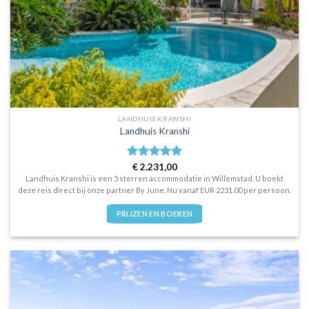
LANDHUIS KRANSHI
Landhuis Kranshi
Waardering
€
2.231,00
5
uit 5
Landhuis Kranshi is een 5 sterren accommodatie in Willemstad. U boekt
deze reis direct bij onze partner By June. Nu vanaf EUR 2231.00 per persoon.
PRIJZEN EN BOEKEN