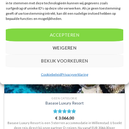
in te stemmen met deze technologieën kunnen wij gegevens zoals
surfgedrag of unieke ID's op deze site verwerken. Als je geen toestemming
geeft of uw toestemming intrekt, kan dit een nadelige invloed hebben op
bepaalde functies en mogelijkheden.
ACCEPTEREN
WEIGEREN
BEKIJK VOORKEUREN
Cookiebeleid
Privacyverklaring
GEEN CATEGORIE
Baoase Luxury Resort
Waardering
€
3.066,00
5
uit 5
Baoase Luxury Resort is een 5 sterren accommodatie in Willemstad. U boekt
deze reis direct bij onze partner D-reizen. Nu vanaf EUR 3066.00 per