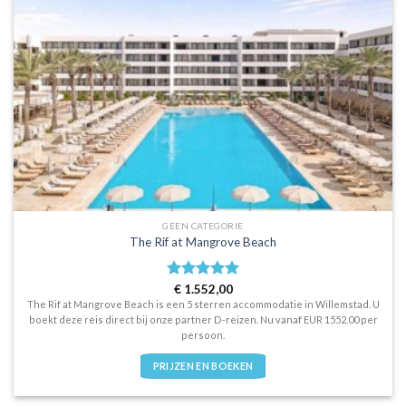
GEEN CATEGORIE
The Rif at Mangrove Beach
Waardering
€
1.552,00
5
uit 5
The Rif at Mangrove Beach is een 5 sterren accommodatie in Willemstad. U
boekt deze reis direct bij onze partner D-reizen. Nu vanaf EUR 1552.00 per
persoon.
PRIJZEN EN BOEKEN