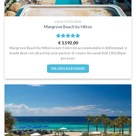
GEEN CATEGORIE
Mangrove Beach by Hilton
Waardering
€
1.592,00
5
uit 5
Mangrove Beach by Hilton is een 5 sterren accommodatie in Willemstad. U
boekt deze reis direct bij onze partner D-reizen. Nu vanaf EUR 1592.00 per
persoon.
PRIJZEN EN BOEKEN