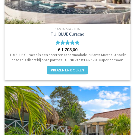
SANTA MARTHA
TUI BLUE Curacao
Waardering
€
1.703,00
5
uit 5
TUI BLUE Curacao is een 5 sterren accommodatie in Santa Martha. U boekt
deze reis direct bij onze partner TUI. Nu vanaf EUR 1703.00 per persoon.
PRIJZEN EN BOEKEN