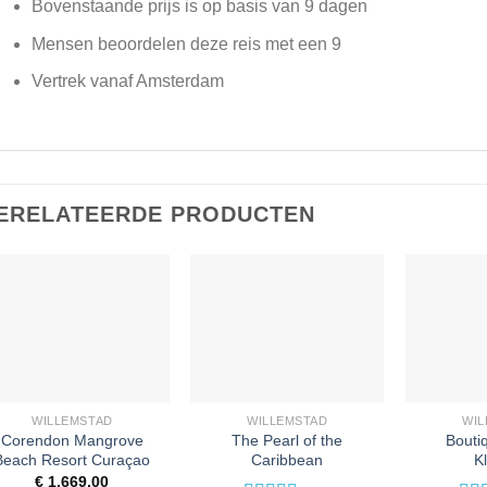
Bovenstaande prijs is op basis van 9 dagen
Mensen beoordelen deze reis met een 9
Vertrek vanaf Amsterdam
ERELATEERDE PRODUCTEN
WILLEMSTAD
WILLEMSTAD
WIL
Corendon Mangrove
The Pearl of the
Boutiq
Beach Resort Curaçao
Caribbean
K
€
1.669,00