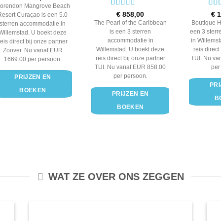
orendon Mangrove Beach
Waardering
Waa
€
858,00
€
1
Resort Curaçao is een 5.0
3
uit 5
3
ui
The Pearl of the Caribbean
Boutique Ho
sterren accommodatie in
is een 3 sterren
een 3 ster
Willemstad. U boekt deze
accommodatie in
in Willems
reis direct bij onze partner
Willemstad. U boekt deze
reis direct
Zoover. Nu vanaf EUR
reis direct bij onze partner
TUI. Nu va
1669.00 per persoon.
TUI. Nu vanaf EUR 858.00
per
per persoon.
PRIJZEN EN
PRI
BOEKEN
PRIJZEN EN
B
BOEKEN
WAT ZE OVER ONS ZEGGEN