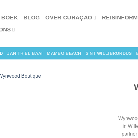
 BOEK
BLOG
OVER CURAÇAO
REISINFORM
ONS
D
JAN THIEL BAAI
MAMBO BEACH
SINT WILLIBRORDUS
Wynwood 
in Will
partner