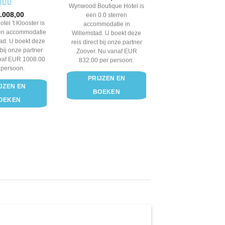
Wynwood Boutique Hotel is
rdering
.008,00
een 0.0 sterren
t 5
tel 't Klooster is
accommodatie in
ren accommodatie
Willemstad. U boekt deze
tad. U boekt deze
reis direct bij onze partner
 bij onze partner
Zoover. Nu vanaf EUR
naf EUR 1008.00
832.00 per persoon.
 persoon.
PRIJZEN EN
JZEN EN
BOEKEN
OEKEN