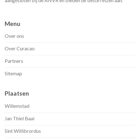
aangesloten bij de ANVR en bieden de beste reizen aan.
Menu
Over ons
Over Curacao
Partners
Sitemap
Plaatsen
Willemstad
Jan Thiel Baai
Sint Willibrordus