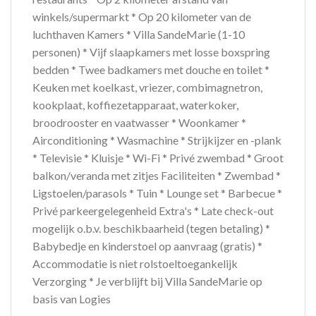
winkels/supermarkt * Op 20 kilometer van de
luchthaven Kamers * Villa SandeMarie (1-10
personen) * Vijf slaapkamers met losse boxspring
bedden * Twee badkamers met douche en toilet *
Keuken met koelkast, vriezer, combimagnetron,
kookplaat, koffiezetapparaat, waterkoker,
broodrooster en vaatwasser * Woonkamer *
Airconditioning * Wasmachine * Strijkijzer en -plank
* Televisie * Kluisje * Wi-Fi * Privé zwembad * Groot
balkon/veranda met zitjes Faciliteiten * Zwembad *
Ligstoelen/parasols * Tuin * Lounge set * Barbecue *
Privé parkeergelegenheid Extra's * Late check-out
mogelijk o.b.v. beschikbaarheid (tegen betaling) *
Babybedje en kinderstoel op aanvraag (gratis) *
Accommodatie is niet rolstoeltoegankelijk
Verzorging * Je verblijft bij Villa SandeMarie op
basis van Logies