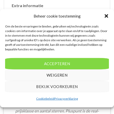
Extra informatie
Bovenstaande prijs is op basis van 7 dagen
Beheer cookie toestemming
Vertrek vanaf AMS
Om de beste ervaringen te bieden, gebruiken wij technologieën zoals
cookies om informatie over je apparaat op te slaan en/of te raadplegen. Door
in te stemmen met deze technologieën kunnen wij gegevens zoals
surfgedrag of unieke ID's op deze site verwerken. Als je geen toestemming
geeft of uw toestemming intrekt, kan dit een nadelige invloed hebben op
bepaalde functies en mogelijkheden.
ACCEPTEREN
WAT ZE OVER ONS ZEGGEN
WEIGEREN
BEKIJK VOORKEUREN
Cookiebeleid
Privacyverklaring
De website heeft een handige zoekfunctie voor
accommodaties met verschillende filters zoals
prijsklasse en aantal sterren. Pluspunt is de real-