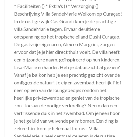
* Faciliteiten () * Extra's () * Verzorging ()
Beschrijving Villa SandeMarie Welkom op Curaçao!
In de rustige wijk Cas Grandi kom je de prachtige
villa SandeMarie tegen. Ervaar de ultieme
ontspanning op het tropische eiland Dushi Curaçao.
De gastvrije eigenaren, Alex en Margriet, zorgen
ervoor dat je je hier direct thuis voelt. De villa heeft
een bijzondere naam, geïnspireerd op hun kinderen,
Lisa-Marie en Sander. Heb je dat uitzicht al gezien?
Vanaf je balkon heb je een prachtig gezicht over de
omliggende natuur! Je eigen zwembad, heerlijk Plof
neer op een van de loungebedjes rondom het
heerlijke privézwembad en geniet van de tropische
zon. Toe aan de nodige verkoeling? Neem dan een
verfrissende duik in het zwembad. Om je heen hoor
je het geluid van wuivende palmbomen. Een ding is
zeker: hier kom je helemaal tot rust. Villa
SandeMarie is heel centraal gelegen in de rustige