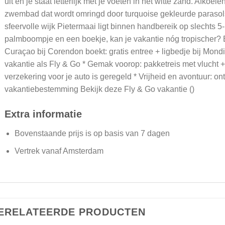
uit en je staat letterlijk met je voeten in het witte zand. Afkoel
zwembad dat wordt omringd door turquoise gekleurde parasols
sfeervolle wijk Pietermaai ligt binnen handbereik op slechts 5
palmboompje en een boekje, kan je vakantie nóg tropischer? E
Curaçao bij Corendon boekt: gratis entree + ligbedje bij Mond
vakantie als Fly & Go * Gemak voorop: pakketreis met vlucht
verzekering voor je auto is geregeld * Vrijheid en avontuur: on
vakantiebestemming Bekijk deze Fly & Go vakantie ()
Extra informatie
Bovenstaande prijs is op basis van 7 dagen
Vertrek vanaf Amsterdam
ERELATEERDE PRODUCTEN