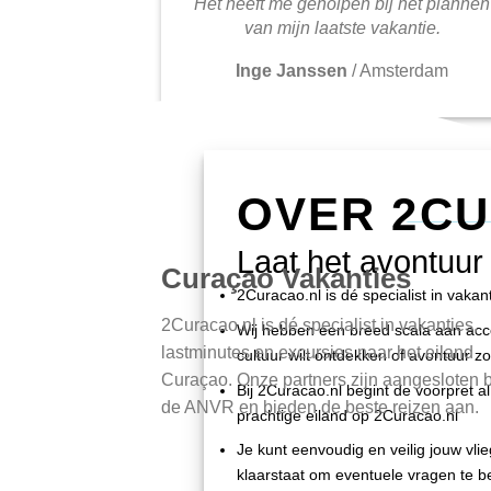
Het heeft me geholpen bij het plannen
van mijn laatste vakantie.
Inge Janssen
/
Amsterdam
OVER 2C
Laat het avontuur
Curaçao Vakanties
2Curacao.nl is dé specialist in vaka
2Curacao.nl is dé specialist in vakanties,
Wij hebben een breed scala aan accom
lastminutes en excursies naar het eiland
cultuur wilt ontdekken of avontuur zo
Curaçao. Onze partners zijn aangesloten b
Bij 2Curacao.nl begint de voorpret al 
de ANVR en bieden de beste reizen aan.
prachtige eiland op 2Curacao.nl
Je kunt eenvoudig en veilig jouw vli
klaarstaat om eventuele vragen te be