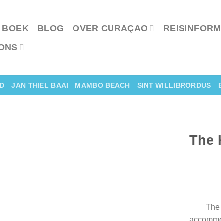
 BOEK
BLOG
OVER CURAÇAO
REISINFORM
ONS
D
JAN THIEL BAAI
MAMBO BEACH
SINT WILLIBRORDUS
The 
The 
accommod