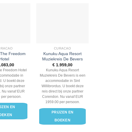
URACAO
CURACAO
 The Freedom
Kunuku Aqua Resort
Hotel
Muziekreis De Bevers
.083,00
€
1.959,00
he Freedom Hotel
Kunuku Aqua Resort
ccommodatie in
Muziekreis De Bevers is een
d. U boekt deze
accommodatie in Sint
 bij onze partner
Willibrordus. U boekt deze
. Nu vanaf EUR
reis direct bij onze partner
 per persoon.
Corendon. Nu vanaf EUR
1959.00 per persoon.
JZEN EN
PRIJZEN EN
OEKEN
BOEKEN