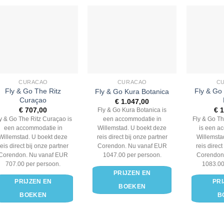
CURACAO
CURACAO
C
Fly & Go The Ritz
Fly & Go
Fly & Go Kura Botanica
Curaçao
€
1.047,00
€
707,00
€
1
Fly & Go Kura Botanica is
y & Go The Ritz Curaçao is
Fly & Go T
een accommodatie in
een accommodatie in
is een a
Willemstad. U boekt deze
Willemstad. U boekt deze
Willemsta
reis direct bij onze partner
reis direct bij onze partner
reis direct
Corendon. Nu vanaf EUR
Corendon. Nu vanaf EUR
Corendon
1047.00 per persoon.
707.00 per persoon.
1083.00
PRIJZEN EN
PRIJZEN EN
PRI
BOEKEN
BOEKEN
B