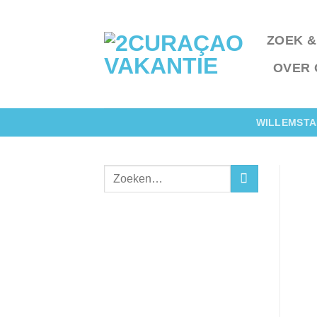
Ga
naar
ZOEK &
inhoud
OVER 
WILLEMSTA