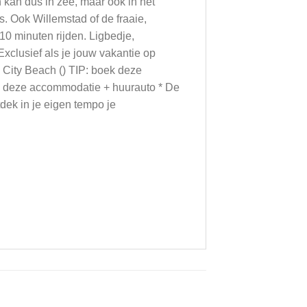
en kan dus in zee, maar ook in het
. Ook Willemstad of de fraaie,
-10 minuten rijden. Ligbedje,
xclusief als je jouw vakantie op
i City Beach () TIP: boek deze
 + deze accommodatie + huurauto * De
tdek in je eigen tempo je