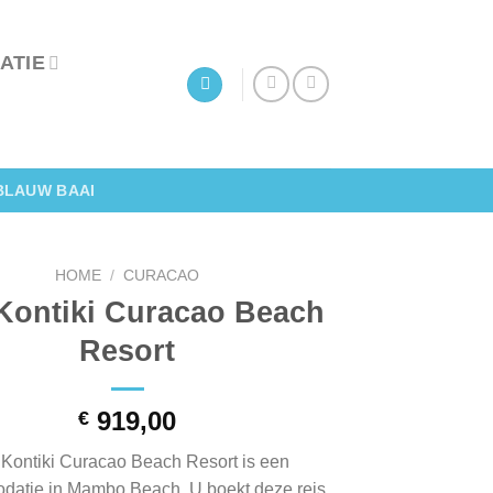
ATIE
BLAUW BAAI
HOME
/
CURACAO
Kontiki Curacao Beach
Resort
919,00
€
Kontiki Curacao Beach Resort is een
atie in Mambo Beach. U boekt deze reis