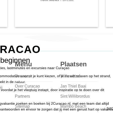
URACAO
 beginnen
Menu
Plaatsen
nties, lastminutes en excursies naar Curaçao
Over ons
Willemstad
modaties waaruit je kunt kiezen, of je nu wilt relaxen op het strand,
ekt in de natuur.
Over Curacao
Jan Thiel Baai
ij
voordat je het vliegtuig instapt, door inspiratie op te doen over dit
Partners
Sint Willibrordus
egvakantie zoeken en boeken bij 2Curacao.nl, met een team dat altijd
Sitemap
Mambo Beach
24/
antwoorden en ervoor te zorgen dat jij met een gerust hart op vakanti