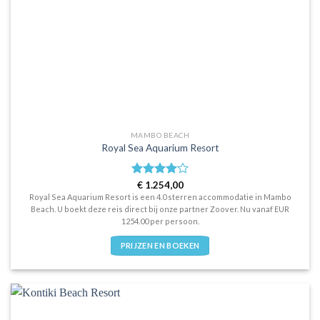
MAMBO BEACH
Royal Sea Aquarium Resort
Waardering
€
1.254,00
4.0
uit 5
Royal Sea Aquarium Resort is een 4.0 sterren accommodatie in Mambo
Beach. U boekt deze reis direct bij onze partner Zoover. Nu vanaf EUR
1254.00 per persoon.
PRIJZEN EN BOEKEN