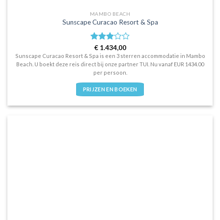
MAMBO BEACH
Sunscape Curacao Resort & Spa
Waardering
€
1.434,00
3
uit 5
Sunscape Curacao Resort & Spa is een 3 sterren accommodatie in Mambo
Beach. U boekt deze reis direct bij onze partner TUI. Nu vanaf EUR 1434.00
per persoon.
PRIJZEN EN BOEKEN