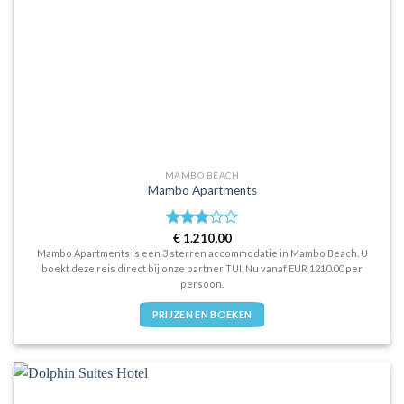
MAMBO BEACH
Mambo Apartments
Waardering
€
1.210,00
3
uit 5
Mambo Apartments is een 3 sterren accommodatie in Mambo Beach. U
boekt deze reis direct bij onze partner TUI. Nu vanaf EUR 1210.00 per
persoon.
PRIJZEN EN BOEKEN