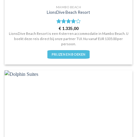
MAMBO BEACH
LionsDive Beach Resort
Waardering
€
1.335,00
4
uit 5
LionsDive Beach Resort is een 4 sterren accommodatie in Mambo Beach. U
boekt deze reis direct bij onze partner TUI. Nu vanaf EUR 1335.00 per
persoon.
PRIJZEN EN BOEKEN