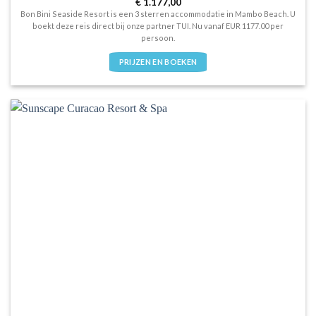
Waardering
€
1.177,00
3
uit 5
Bon Bini Seaside Resort is een 3 sterren accommodatie in Mambo Beach. U
boekt deze reis direct bij onze partner TUI. Nu vanaf EUR 1177.00 per
persoon.
PRIJZEN EN BOEKEN