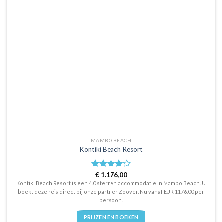
MAMBO BEACH
Kontiki Beach Resort
Waardering
€
1.176,00
4.0
uit 5
Kontiki Beach Resort is een 4.0 sterren accommodatie in Mambo Beach. U
boekt deze reis direct bij onze partner Zoover. Nu vanaf EUR 1176.00 per
persoon.
PRIJZEN EN BOEKEN