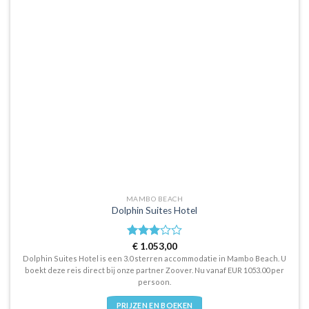
MAMBO BEACH
Dolphin Suites Hotel
Waardering
€
1.053,00
3.0
uit
Dolphin Suites Hotel is een 3.0 sterren accommodatie in Mambo Beach. U
5
boekt deze reis direct bij onze partner Zoover. Nu vanaf EUR 1053.00 per
persoon.
PRIJZEN EN BOEKEN