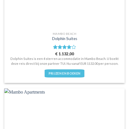
MAMBO BEACH
Dolphin Suites
Waardering
€
1.132,00
4
uit 5
Dolphin Suites is een 4 sterren accommodatie in Mambo Beach. U boekt
deze reis direct bij onze partner TUI. Nu vanaf EUR 1132.00 per persoon.
PRIJZEN EN BOEKEN