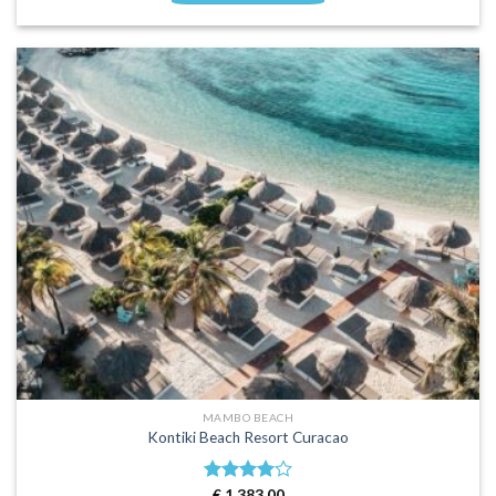
MAMBO BEACH
Kontiki Beach Resort Curacao
Waardering
€
1.383,00