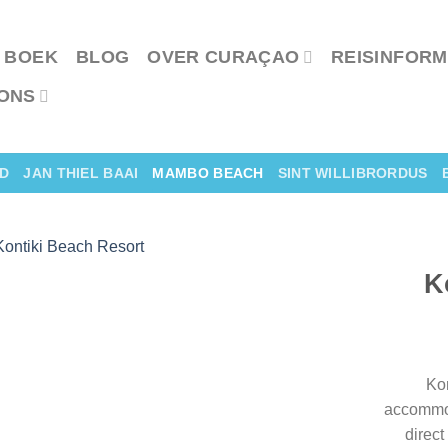
 BOEK
BLOG
OVER CURAÇAO
REISINFORM
ONS
D
JAN THIEL BAAI
MAMBO BEACH
SINT WILLIBRORDUS
K
Kon
accommod
direc