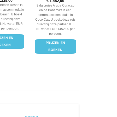
rdering
.335,00
€
1.452,00
t 5
Beach Resort is
9 dg cruise Aruba Curacao
ren accommodatie
en de Bahama's is een
Beach. U boekt
sterren accommodatie in
 direct bij onze
Coco Cay. U boekt deze reis
I. Nu vanaf EUR
direct bij onze partner TUI.
 per persoon.
Nu vanaf EUR 1452.00 per
persoon.
JZEN EN
PRIJZEN EN
OEKEN
BOEKEN