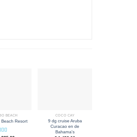
BO BEACH
COCO CAY
9 dg cruise Aruba
e Beach Resort
Curacao en de
Bahama's