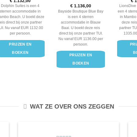
Waardering
Waa
€
1.132,00
€
1
4
uit 5
4
ui
Waardering
€
1.136,00
Dolphin Suites is een 4
LionsDive 
4
uit 5
Bayside Boutique Blue Bay
sterren accommodatie in
een 4 ster
is een 4 sterren
ambo Beach. U boekt deze
in Mambo 
accommodatie in Blauw
reis direct bij onze partner
deze reis
Baai. U boekt deze reis
UI. Nu vanaf EUR 1132.00
partner TU
direct bij onze partner TUI.
per persoon.
1335.00
Nu vanaf EUR 1136.00 per
persoon.
PRIJZEN EN
PRI
BOEKEN
B
PRIJZEN EN
BOEKEN
WAT ZE OVER ONS ZEGGEN