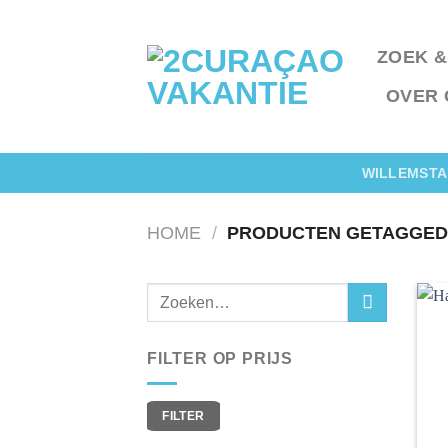
Ga
naar
ZOEK &
inhoud
OVER 
WILLEMSTA
HOME
/
PRODUCTEN GETAGGED “
FILTER OP PRIJS
Min.
Max.
FILTER
prijs
prijs