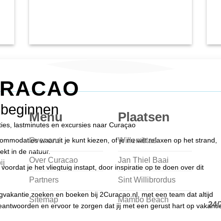
URACAO
 beginnen
Menu
Plaatsen
nties, lastminutes en excursies naar Curaçao
Over ons
Willemstad
modaties waaruit je kunt kiezen, of je nu wilt relaxen op het strand,
ekt in de natuur.
Over Curacao
Jan Thiel Baai
ij
voordat je het vliegtuig instapt, door inspiratie op te doen over dit
Partners
Sint Willibrordus
egvakantie zoeken en boeken bij 2Curacao.nl, met een team dat altijd
Sitemap
Mambo Beach
24/
antwoorden en ervoor te zorgen dat jij met een gerust hart op vakanti