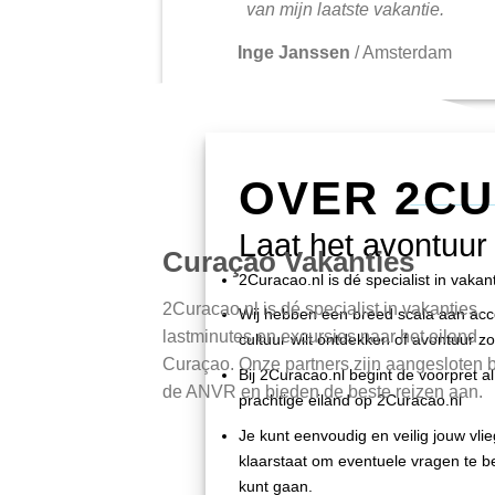
van mijn laatste vakantie.
Inge Janssen
/
Amsterdam
OVER 2C
Laat het avontuur
Curaçao Vakanties
2Curacao.nl is dé specialist in vaka
2Curacao.nl is dé specialist in vakanties,
Wij hebben een breed scala aan accom
lastminutes en excursies naar het eiland
cultuur wilt ontdekken of avontuur zo
Curaçao. Onze partners zijn aangesloten b
Bij 2Curacao.nl begint de voorpret al 
de ANVR en bieden de beste reizen aan.
prachtige eiland op 2Curacao.nl
Je kunt eenvoudig en veilig jouw vli
klaarstaat om eventuele vragen te be
kunt gaan.