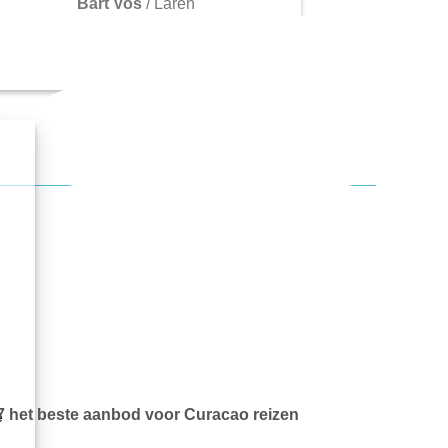
Bart Vos
/
Laren
7 het beste aanbod voor Curacao reizen
e