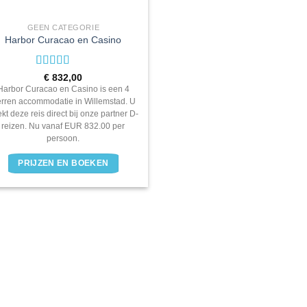
GEEN CATEGORIE
Harbor Curacao en Casino
Waardering
€
832,00
4
uit 5
Harbor Curacao en Casino is een 4
erren accommodatie in Willemstad. U
kt deze reis direct bij onze partner D-
reizen. Nu vanaf EUR 832.00 per
persoon.
PRIJZEN EN BOEKEN