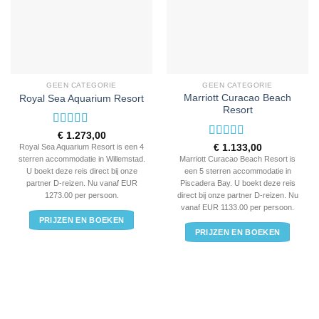
GEEN CATEGORIE
GEEN CATEGORIE
Marriott Curacao Beach
Royal Sea Aquarium Resort
Resort
Waardering
€
1.273,00
4
uit 5
Waardering
€
1.133,00
Royal Sea Aquarium Resort is een 4
5
uit 5
Marriott Curacao Beach Resort is
sterren accommodatie in Willemstad.
een 5 sterren accommodatie in
U boekt deze reis direct bij onze
Piscadera Bay. U boekt deze reis
partner D-reizen. Nu vanaf EUR
direct bij onze partner D-reizen. Nu
1273.00 per persoon.
vanaf EUR 1133.00 per persoon.
PRIJZEN EN BOEKEN
PRIJZEN EN BOEKEN