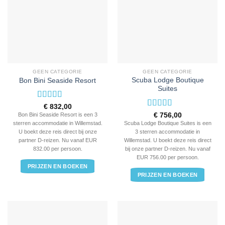
GEEN CATEGORIE
GEEN CATEGORIE
Scuba Lodge Boutique
Bon Bini Seaside Resort
Suites
Waardering
€
832,00
3
uit 5
Waardering
€
756,00
Bon Bini Seaside Resort is een 3
3
uit 5
Scuba Lodge Boutique Suites is een
sterren accommodatie in Willemstad.
3 sterren accommodatie in
U boekt deze reis direct bij onze
Willemstad. U boekt deze reis direct
partner D-reizen. Nu vanaf EUR
bij onze partner D-reizen. Nu vanaf
832.00 per persoon.
EUR 756.00 per persoon.
PRIJZEN EN BOEKEN
PRIJZEN EN BOEKEN