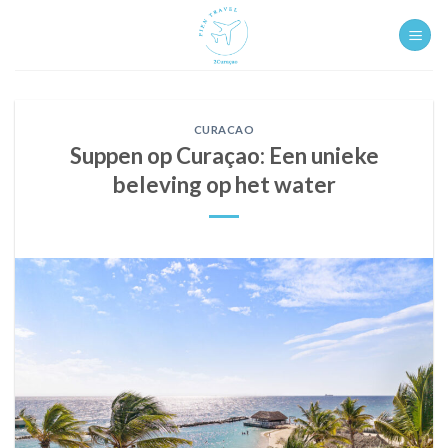
Ga
naar
inhoud
CURACAO
Suppen op Curaçao: Een unieke
beleving op het water