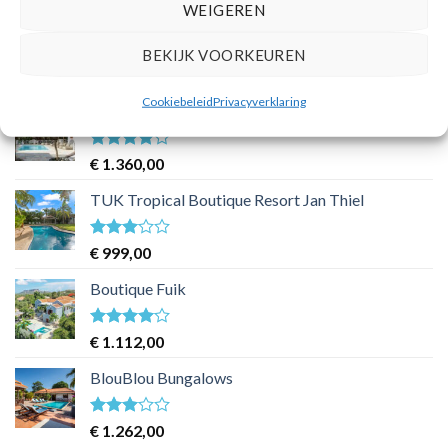
WEIGEREN
BijBlauw Boutique Hotel
BEKIJK VOORKEUREN
Waardering
€
1.284,00
4
uit 5
Cookiebeleid
Privacyverklaring
Botanique Bungalows Westpunt
Waardering
€
1.360,00
4
uit 5
TUK Tropical Boutique Resort Jan Thiel
Waardering
€
999,00
3
uit 5
Boutique Fuik
Waardering
€
1.112,00
4
uit 5
BlouBlou Bungalows
Waardering
€
1.262,00
3
uit 5