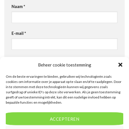
Naam
*
E-mail
*
Site
Beheer cookie toestemming
Om de beste ervaringen te bieden, gebruiken wij technologieën zoals
cookies om informatie over je apparaat op te slaan en/of te raadplegen. Door
in te stemmen met deze technologieën kunnen wij gegevens zoals
surfgedrag of unieke ID's op deze site verwerken. Als je geen toestemming
geeft of uw toestemming intrekt, kan dit een nadelige invloed hebben op
bepaalde functies en mogelijkheden.
PRODUCTEN
ACCEPTEREN