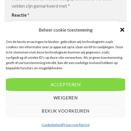
velden zijn gemarkeerd met
*
Reactie
*
Beheer cookie toestemming
Om de beste ervaringen te bieden, gebruiken wij technologieën zoals
cookies om informatie over je apparaat op te slaan en/of te raadplegen. Door
in te stemmen met deze technologieën kunnen wij gegevens zoals
surfgedrag of unieke ID's op deze site verwerken. Als je geen toestemming
geeft of uw toestemming intrekt, kan dit een nadelige invloed hebben op
Naam
*
bepaalde functies en mogelijkheden.
ACCEPTEREN
E-mail
*
WEIGEREN
BEKIJK VOORKEUREN
Site
Cookiebeleid
Privacyverklaring