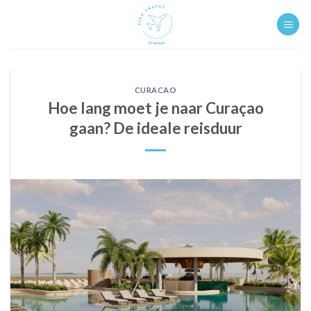
Ga
naar
inhoud
CURACAO
Hoe lang moet je naar Curaçao
gaan? De ideale reisduur