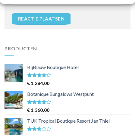
PRODUCTEN
BijBlauw Boutique Hotel
Waardering
€
1.284,00
4
uit 5
Botanique Bungalows Westpunt
Waardering
€
1.360,00
4
uit 5
TUK Tropical Boutique Resort Jan Thiel