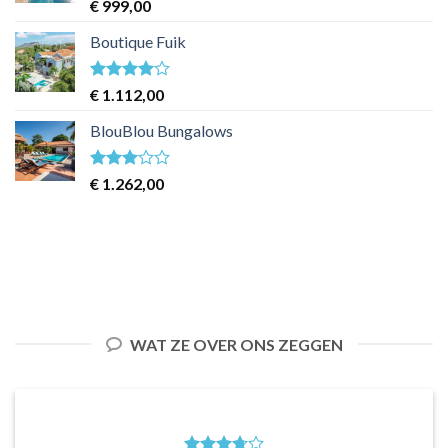
Waardering
€
999,00
3
uit 5
Boutique Fuik
Waardering
€
1.112,00
4
uit 5
BlouBlou Bungalows
Waardering
€
1.262,00
3
uit 5
WAT ZE OVER ONS ZEGGEN