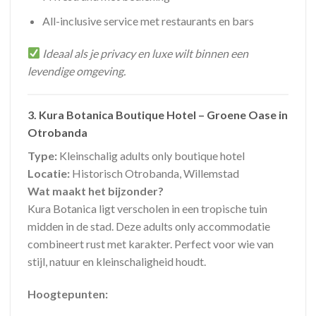
All-inclusive service met restaurants en bars
Ideaal als je privacy en luxe wilt binnen een
levendige omgeving.
3.
Kura Botanica Boutique Hotel – Groene Oase in
Otrobanda
Type:
Kleinschalig adults only boutique hotel
Locatie:
Historisch Otrobanda, Willemstad
Wat maakt het bijzonder?
Kura Botanica ligt verscholen in een tropische tuin
midden in de stad. Deze adults only accommodatie
combineert rust met karakter. Perfect voor wie van
stijl, natuur en kleinschaligheid houdt.
Hoogtepunten: