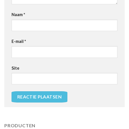
Naam
*
E-mail
*
Site
PRODUCTEN