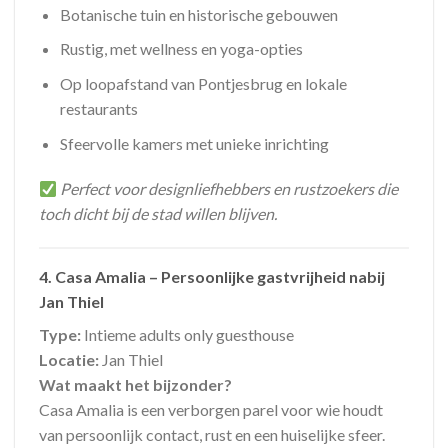
Botanische tuin en historische gebouwen
Rustig, met wellness en yoga-opties
Op loopafstand van Pontjesbrug en lokale
restaurants
Sfeervolle kamers met unieke inrichting
Perfect voor designliefhebbers en rustzoekers die
toch dicht bij de stad willen blijven.
4.
Casa Amalia – Persoonlijke gastvrijheid nabij
Jan Thiel
Type:
Intieme adults only guesthouse
Locatie:
Jan Thiel
Wat maakt het bijzonder?
Casa Amalia is een verborgen parel voor wie houdt
van persoonlijk contact, rust en een huiselijke sfeer.