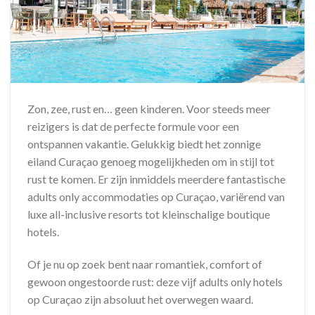
Zon, zee, rust en… geen kinderen. Voor steeds meer
reizigers is dat de perfecte formule voor een
ontspannen vakantie. Gelukkig biedt het zonnige
eiland Curaçao genoeg mogelijkheden om in stijl tot
rust te komen. Er zijn inmiddels meerdere fantastische
adults only accommodaties op Curaçao, variërend van
luxe all-inclusive resorts tot kleinschalige boutique
hotels.
Of je nu op zoek bent naar romantiek, comfort of
gewoon ongestoorde rust: deze vijf adults only hotels
op Curaçao zijn absoluut het overwegen waard.