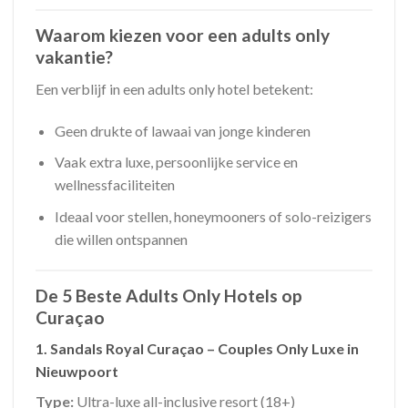
Waarom kiezen voor een adults only
vakantie?
Een verblijf in een adults only hotel betekent:
Geen drukte of lawaai van jonge kinderen
Vaak extra luxe, persoonlijke service en
wellnessfaciliteiten
Ideaal voor stellen, honeymooners of solo-reizigers
die willen ontspannen
De 5 Beste Adults Only Hotels op
Curaçao
1.
Sandals Royal Curaçao – Couples Only Luxe in
Nieuwpoort
Type:
Ultra-luxe all-inclusive resort (18+)