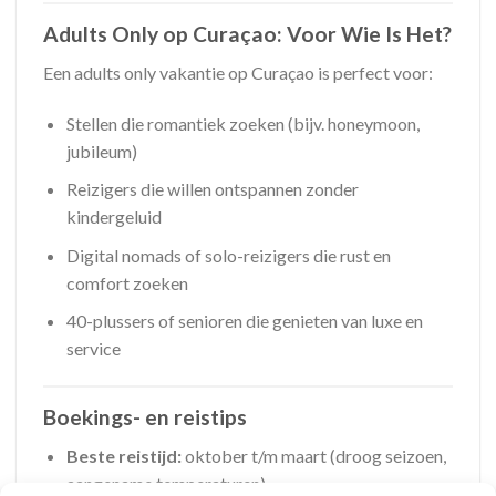
Adults Only op Curaçao: Voor Wie Is Het?
Een adults only vakantie op Curaçao is perfect voor:
Stellen die romantiek zoeken (bijv. honeymoon,
jubileum)
Reizigers die willen ontspannen zonder
kindergeluid
Digital nomads of solo-reizigers die rust en
comfort zoeken
40-plussers of senioren die genieten van luxe en
service
Boekings- en reistips
Beste reistijd:
oktober t/m maart (droog seizoen,
aangename temperaturen)