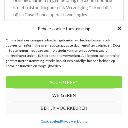
beschikbaarheid (tegen betaling) * Accommodatie
is niet rolstoeltoegankelijk Verzorging * Je verblijft
bij La Casa Blanca op basis van Logies
Extra informatie
Beheer cookie toestemming
Bovenstaande prijs is op basis van 7 dagen
Om de beste ervaringen te bieden, gebruiken wij technologieën zoals
cookies om informatie over je apparaat op te slaan en/of te raadplegen. Door
Vertrek vanaf AMS
in te stemmen met deze technologieën kunnen wij gegevens zoals
surfgedrag of unieke ID's op deze site verwerken. Als je geen toestemming
geeft of uw toestemming intrekt, kan dit een nadelige invloed hebben op
bepaalde functies en mogelijkheden.
ACCEPTEREN
WEIGEREN
WAT ZE OVER ONS ZEGGEN
BEKIJK VOORKEUREN
Cookiebeleid
Privacyverklaring