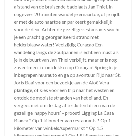
afstand van de bruisende badplaats Jan Thiel. In
ongeveer 20 minuten wandel je ernaartoe, of je rijdt
er met de auto naartoe en parkeert gemakkelijk
voor de deur. Achter de gezellige restaurants wacht
je een prachtig georganiseerd strand met
helderblauw water! Veelzijdig Curaçao Een
wandeling langs de zoutpannen is echt een must als
je in de buurt van Jan Thiel verblijft, maar er is nog
zoveel meer te ontdekken op Curaçao! Spring in je
inbegrepen huurauto en ga op avontuur. Rijd naar St.
Joris Baai voor een bezoekje aan de Aloë Vera
plantage, of kies voor een trip naar het westen en
ontdek de mooiste stranden van het eiland. En
vergeet niet om de dag af te sluiten bij een van de
gezellige ‘happy hours’ – proost! Ligging La Casa
Blanca * Op 1 kilometer van restaurants * Op 1
kilometer van winkels/supermarkt * Op 1.5
kilometer van het strand * Op 1.5 kilometer van Jan