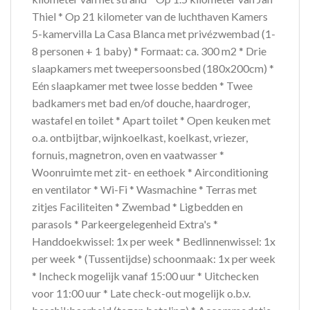
Thiel * Op 21 kilometer van de luchthaven Kamers
5-kamervilla La Casa Blanca met privézwembad (1-
8 personen + 1 baby) * Formaat: ca. 300 m2 * Drie
slaapkamers met tweepersoonsbed (180x200cm) *
Eén slaapkamer met twee losse bedden * Twee
badkamers met bad en/of douche, haardroger,
wastafel en toilet * Apart toilet * Open keuken met
o.a. ontbijtbar, wijnkoelkast, koelkast, vriezer,
fornuis, magnetron, oven en vaatwasser *
Woonruimte met zit- en eethoek * Airconditioning
en ventilator * Wi-Fi * Wasmachine * Terras met
zitjes Faciliteiten * Zwembad * Ligbedden en
parasols * Parkeergelegenheid Extra's *
Handdoekwissel: 1x per week * Bedlinnenwissel: 1x
per week * (Tussentijdse) schoonmaak: 1x per week
* Incheck mogelijk vanaf 15:00 uur * Uitchecken
voor 11:00 uur * Late check-out mogelijk o.b.v.