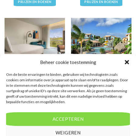
PRIJZEN EN BOEKEN
PRIJZEN EN BOEKEN
Beheer cookie toestemming
CURACAO
CURACAO
Courtyard by Marriott
Kunuku Aqua Resort
Om de beste ervaringen te bieden, gebruiken wij technologieën zoals
Curaçao
Curacao
cookies om informatie over je apparaat op te slaan en/of te raadplegen. Door
in te stemmen met deze technologieën kunnen wij gegevens zoals
surfgedrag of unieke ID's op deze site verwerken. Als je geen toestemming
€
1.099,00
Waardering
€
1.497,00
geeft of uw toestemming intrekt, kan dit een nadelige invloed hebben op
4.0
uit 5
Courtyard by Marriott Curaçao is
Kunuku Aqua Resort Curacao is
bepaalde functies en mogelijkheden.
een accommodatie in Willemstad.
een 4.0 sterren accommodatie in
U boekt deze reis direct bij onze
Curaçao. U boekt deze reis direct
partner Corendon. Nu vanaf EUR
bij onze partner Zoover. Nu vanaf
ACCEPTEREN
1099.00 per persoon.
EUR 1497.00 per persoon.
PRIJZEN EN BOEKEN
PRIJZEN EN BOEKEN
WEIGEREN