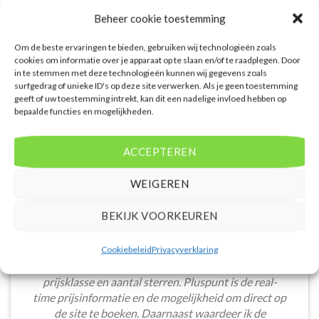
Baai. U boekt deze reis direct bij
in Willemstad. U boekt deze reis
Beheer cookie toestemming
onze partner Corendon. Nu vanaf
direct bij onze partner Corendon.
EUR 859.00 per persoon.
Nu vanaf EUR 1277.00 per
persoon.
Om de beste ervaringen te bieden, gebruiken wij technologieën zoals
cookies om informatie over je apparaat op te slaan en/of te raadplegen. Door
PRIJZEN EN BOEKEN
PRIJZEN EN BOEKEN
in te stemmen met deze technologieën kunnen wij gegevens zoals
surfgedrag of unieke ID's op deze site verwerken. Als je geen toestemming
geeft of uw toestemming intrekt, kan dit een nadelige invloed hebben op
bepaalde functies en mogelijkheden.
ACCEPTEREN
WAT ZE OVER ONS ZEGGEN
WEIGEREN
BEKIJK VOORKEUREN
De website heeft een handige zoekfunctie voor
Cookiebeleid
Privacyverklaring
accommodaties met verschillende filters zoals
prijsklasse en aantal sterren. Pluspunt is de real-
time prijsinformatie en de mogelijkheid om direct op
de site te boeken. Daarnaast waardeer ik de