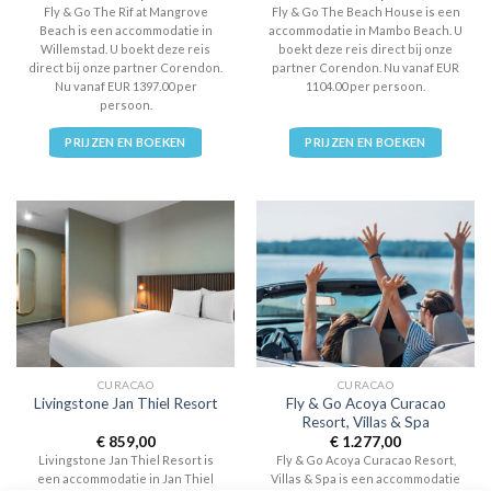
Fly & Go The Rif at Mangrove
Fly & Go The Beach House is een
Beach is een accommodatie in
accommodatie in Mambo Beach. U
Willemstad. U boekt deze reis
boekt deze reis direct bij onze
direct bij onze partner Corendon.
partner Corendon. Nu vanaf EUR
Nu vanaf EUR 1397.00 per
1104.00 per persoon.
persoon.
PRIJZEN EN BOEKEN
PRIJZEN EN BOEKEN
CURACAO
CURACAO
Fly & Go Acoya Curacao
Livingstone Jan Thiel Resort
Resort, Villas & Spa
€
859,00
€
1.277,00
Livingstone Jan Thiel Resort is
Fly & Go Acoya Curacao Resort,
een accommodatie in Jan Thiel
Villas & Spa is een accommodatie