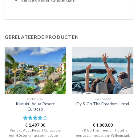
GERELATEERDE PRODUCTEN
CURACAO
CURACAO
Kunuku Aqua Resort
Fly & Go The Freedom Hotel
Curacao
Waardering
€
1.497,00
€
1.083,00
4.0
uit 5
Kunuku Aqua Resort Curacao is
Fly & Go The Freedom Hotel is
een 4.0 sterren accommodatie in
een accommodatie in Willemstad.