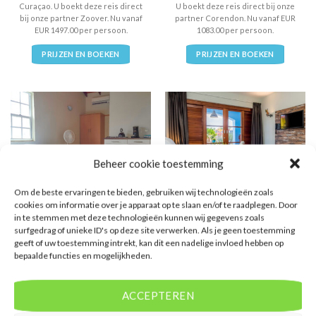
Curaçao. U boekt deze reis direct
U boekt deze reis direct bij onze
bij onze partner Zoover. Nu vanaf
partner Corendon. Nu vanaf EUR
EUR 1497.00 per persoon.
1083.00 per persoon.
PRIJZEN EN BOEKEN
PRIJZEN EN BOEKEN
Beheer cookie toestemming
Om de beste ervaringen te bieden, gebruiken wij technologieën zoals
cookies om informatie over je apparaat op te slaan en/of te raadplegen. Door
CURACAO
CURACAO
in te stemmen met deze technologieën kunnen wij gegevens zoals
Kunuku Aqua Resort
Curinjo Resort
surfgedrag of unieke ID's op deze site verwerken. Als je geen toestemming
Muziekreis De Bevers
geeft of uw toestemming intrekt, kan dit een nadelige invloed hebben op
€
879,00
€
1.959,00
bepaalde functies en mogelijkheden.
Curinjo Resort is een
Kunuku Aqua Resort Muziekreis
accommodatie in Willemstad. U
De Bevers is een accommodatie
boekt deze reis direct bij onze
in Sint Willibrordus. U boekt deze
ACCEPTEREN
partner Corendon. Nu vanaf EUR
reis direct bij onze partner
879.00 per persoon.
Corendon. Nu vanaf EUR 1959.00