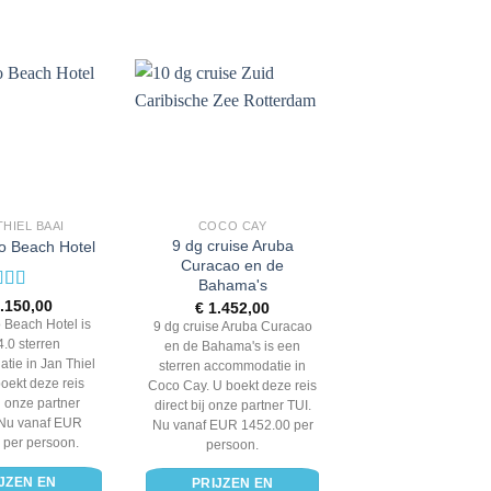
THIEL BAAI
COCO CAY
9 dg cruise Aruba
 Beach Hotel
Curacao en de
Bahama's
rdering
.150,00
€
1.452,00
uit 5
Beach Hotel is
9 dg cruise Aruba Curacao
4.0 sterren
en de Bahama's is een
ie in Jan Thiel
sterren accommodatie in
boekt deze reis
Coco Cay. U boekt deze reis
ij onze partner
direct bij onze partner TUI.
 Nu vanaf EUR
Nu vanaf EUR 1452.00 per
 per persoon.
persoon.
JZEN EN
PRIJZEN EN