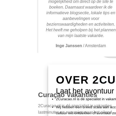
mogelijkheid om direct op de site te
boeken. Daarnaast waardeer ik de
informatieve blogsectie, lokale tips en
aanbevelingen voor
bezienswaardigheden en activiteiten.
Het heeft me geholpen bij het plannen
van mijn laatste vakantie.
Inge Janssen
/
Amsterdam
OVER 2C
Laat het avontuur
Curaçao Vakanties
2Curacao.nl is dé specialist in vaka
2Curacao.nl is dé specialist in vakanties,
Wij hebben een breed scala aan accom
lastminutes en excursies naar het eiland
cultuur wilt ontdekken of avontuur zo