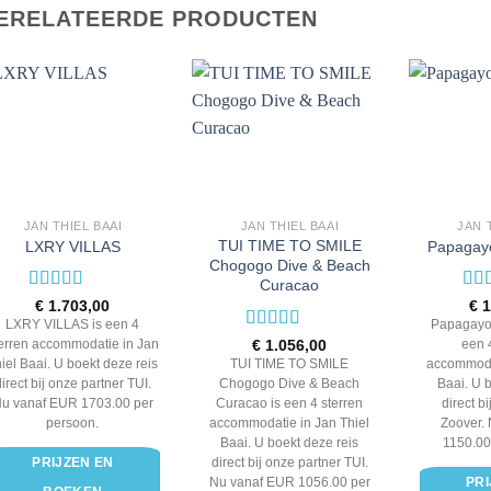
ERELATEERDE PRODUCTEN
JAN THIEL BAAI
JAN THIEL BAAI
JAN 
TUI TIME TO SMILE
LXRY VILLAS
Papagayo
Chogogo Dive & Beach
Curacao
Waardering
Waa
€
1.703,00
€
1
4
uit 5
4.0
LXRY VILLAS is een 4
Papagayo 
Waardering
€
1.056,00
erren accommodatie in Jan
een 
4
uit 5
TUI TIME TO SMILE
iel Baai. U boekt deze reis
accommodat
Chogogo Dive & Beach
direct bij onze partner TUI.
Baai. U 
Curacao is een 4 sterren
u vanaf EUR 1703.00 per
direct b
accommodatie in Jan Thiel
persoon.
Zoover.
Baai. U boekt deze reis
1150.00
direct bij onze partner TUI.
PRIJZEN EN
Nu vanaf EUR 1056.00 per
PRI