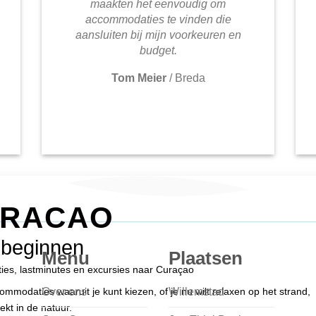
maakten het eenvoudig om
accommodaties te vinden die
aansluiten bij mijn voorkeuren en
budget.
Tom Meier
/
Breda
URACAO
 beginnen
Menu
Plaatsen
nties, lastminutes en excursies naar Curaçao
Over ons
Willemstad
modaties waaruit je kunt kiezen, of je nu wilt relaxen op het strand,
ekt in de natuur.