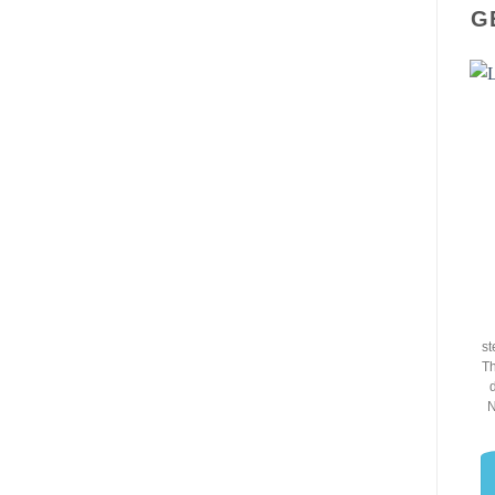
G
st
Th
N