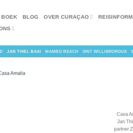
 BOEK
BLOG
OVER CURAÇAO
REISINFORM
ONS
D
JAN THIEL BAAI
MAMBO BEACH
SINT WILLIBRORDUS
Casa Am
Jan Thi
partner 