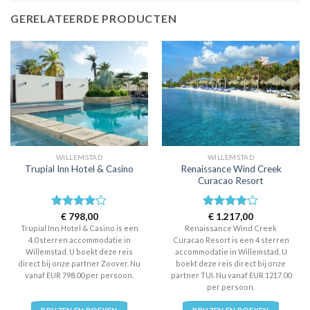
GERELATEERDE PRODUCTEN
WILLEMSTAD
WILLEMSTAD
Renaissance Wind Creek
Trupial Inn Hotel & Casino
Curacao Resort
Waardering
€
798,00
Waardering
€
1.217,00
4.0
uit 5
4
uit 5
Trupial Inn Hotel & Casino is een
Renaissance Wind Creek
4.0 sterren accommodatie in
Curacao Resort is een 4 sterren
Willemstad. U boekt deze reis
accommodatie in Willemstad. U
direct bij onze partner Zoover. Nu
boekt deze reis direct bij onze
vanaf EUR 798.00 per persoon.
partner TUI. Nu vanaf EUR 1217.00
per persoon.