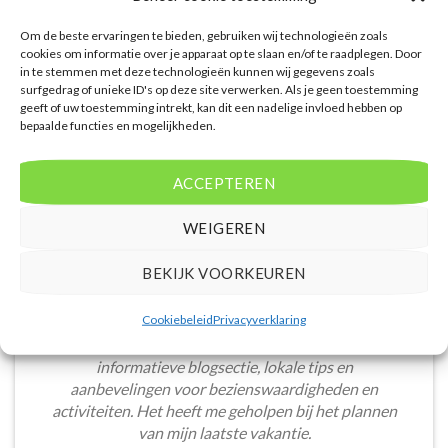
Om de beste ervaringen te bieden, gebruiken wij technologieën zoals
cookies om informatie over je apparaat op te slaan en/of te raadplegen. Door
in te stemmen met deze technologieën kunnen wij gegevens zoals
surfgedrag of unieke ID's op deze site verwerken. Als je geen toestemming
geeft of uw toestemming intrekt, kan dit een nadelige invloed hebben op
bepaalde functies en mogelijkheden.
WAT ZE OVER ONS ZEGGEN
ACCEPTEREN
WEIGEREN
De website heeft een handige zoekfunctie voor
BEKIJK VOORKEUREN
accommodaties met verschillende filters zoals
prijsklasse en aantal sterren. Pluspunt is de real-
Cookiebeleid
Privacyverklaring
time prijsinformatie en de mogelijkheid om direct op
de site te boeken. Daarnaast waardeer ik de
informatieve blogsectie, lokale tips en
aanbevelingen voor bezienswaardigheden en
activiteiten. Het heeft me geholpen bij het plannen
van mijn laatste vakantie.