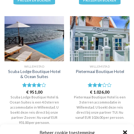
PRIJZEN EN BOEKEN
PRIJZEN EN BOEKEN
WILLEMSTAD
WILLEMSTAD
Scuba Lodge Boutique Hotel
Pietermaai Boutique Hotel
& Ocean Suites
Waardering
€
951,00
Waardering
€
1.026,00
4.0
uit 5
3
uit 5
Scuba Lodge Boutique Hotel &
Pietermaai Boutique Hotel is een
Ocean Suites is een 4.0 sterren
3 sterren accommodatie in
accommodatie in Willemstad. U
Willemstad. U boekt deze reis
boekt deze reis direct bij onze
direct bij onze partner TUI. Nu
partner Zoover. Nu vanaf EUR
vanaf EUR 1026.00 per persoon.
951.00 per persoon.
Beheer cookie toestemming
PRIJZEN EN BOEKEN
PRIJZEN EN BOEKEN