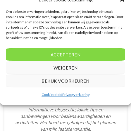
PRIJZEN EN BOEKEN
PRIJZEN EN BOEKEN
Om de beste ervaringen te bieden, gebruiken wij technologieën zoals
cookies om informatie over je apparaat op te slaan en/of te raadplegen. Door
in te stemmen met deze technologieën kunnen wij gegevens zoals
surfgedrag of unieke ID's op deze site verwerken. Als je geen toestemming
geeft of uw toestemming intrekt, kan dit een nadelige invloed hebben op
bepaalde functies en mogelijkheden.
WAT ZE OVER ONS ZEGGEN
ACCEPTEREN
WEIGEREN
De website heeft een handige zoekfunctie voor
BEKIJK VOORKEUREN
accommodaties met verschillende filters zoals
prijsklasse en aantal sterren. Pluspunt is de real-
Cookiebeleid
Privacyverklaring
time prijsinformatie en de mogelijkheid om direct op
de site te boeken. Daarnaast waardeer ik de
informatieve blogsectie, lokale tips en
aanbevelingen voor bezienswaardigheden en
activiteiten. Het heeft me geholpen bij het plannen
van mijn laatste vakantie.