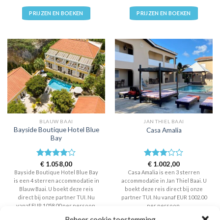
PRIJZEN EN BOEKEN
PRIJZEN EN BOEKEN
BLAUW BAAI
JAN THIEL BAAI
Bayside Boutique Hotel Blue
Casa Amalia
Bay
Waardering
€
1.058,00
Waardering
€
1.002,00
4
uit 5
3
uit 5
Bayside Boutique Hotel Blue Bay
Casa Amalia is een 3 sterren
is een 4 sterren accommodatie in
accommodatie in Jan Thiel Baai. U
Blauw Baai. U boekt deze reis
boekt deze reis direct bij onze
direct bij onze partner TUI. Nu
partner TUI. Nu vanaf EUR 1002.00
vanaf EUR 1058.00 per persoon.
per persoon.
Beheer cookie toestemming