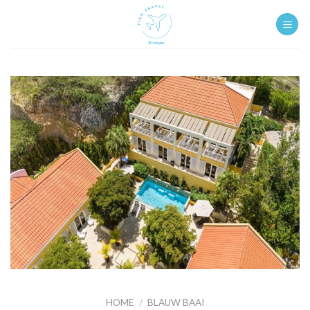
Ga
naar
inhoud
HOME
/
BLAUW BAAI