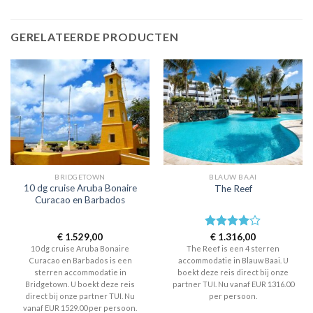
GERELATEERDE PRODUCTEN
BRIDGETOWN
BLAUW BAAI
10 dg cruise Aruba Bonaire
The Reef
Curacao en Barbados
€
1.529,00
Waardering
€
1.316,00
4
uit 5
10 dg cruise Aruba Bonaire
The Reef is een 4 sterren
Curacao en Barbados is een
accommodatie in Blauw Baai. U
sterren accommodatie in
boekt deze reis direct bij onze
Bridgetown. U boekt deze reis
partner TUI. Nu vanaf EUR 1316.00
direct bij onze partner TUI. Nu
per persoon.
vanaf EUR 1529.00 per persoon.