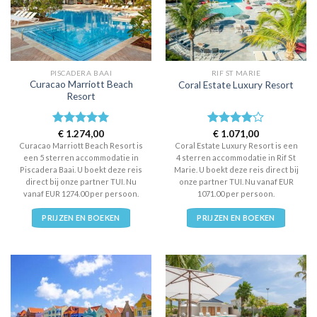
PISCADERA BAAI
RIF ST MARIE
Curacao Marriott Beach
Coral Estate Luxury Resort
Resort
Waardering
€
1.274,00
Waardering
€
1.071,00
5
uit 5
4
uit 5
Curacao Marriott Beach Resort is
Coral Estate Luxury Resort is een
een 5 sterren accommodatie in
4 sterren accommodatie in Rif St
Piscadera Baai. U boekt deze reis
Marie. U boekt deze reis direct bij
direct bij onze partner TUI. Nu
onze partner TUI. Nu vanaf EUR
vanaf EUR 1274.00 per persoon.
1071.00 per persoon.
PRIJZEN EN BOEKEN
PRIJZEN EN BOEKEN