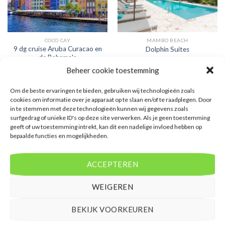
COCO CAY
MAMBO BEACH
9 dg cruise Aruba Curacao en
Dolphin Suites
de Bahama's
Beheer cookie toestemming
€
1.452,00
Waardering
€
1.132,00
Om de beste ervaringen te bieden, gebruiken wij technologieën zoals
4
uit 5
9 dg cruise Aruba Curacao en de
Dolphin Suites is een 4 sterren
cookies om informatie over je apparaat op te slaan en/of te raadplegen. Door
Bahama's is een sterren
accommodatie in Mambo Beach. U
in te stemmen met deze technologieën kunnen wij gegevens zoals
accommodatie in Coco Cay. U
boekt deze reis direct bij onze
surfgedrag of unieke ID's op deze site verwerken. Als je geen toestemming
boekt deze reis direct bij onze
partner TUI. Nu vanaf EUR 1132.00
geeft of uw toestemming intrekt, kan dit een nadelige invloed hebben op
partner TUI. Nu vanaf EUR 1452.00
per persoon.
per persoon.
bepaalde functies en mogelijkheden.
PRIJZEN EN BOEKEN
PRIJZEN EN BOEKEN
ACCEPTEREN
WEIGEREN
BEKIJK VOORKEUREN
WAT ZE OVER ONS ZEGGEN