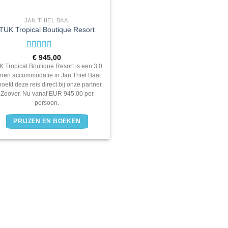
JAN THIEL BAAI
TUK Tropical Boutique Resort
Waardering
€
945,00
3.0
uit
K Tropical Boutique Resort is een 3.0
5
erren accommodatie in Jan Thiel Baai.
boekt deze reis direct bij onze partner
Zoover. Nu vanaf EUR 945.00 per
persoon.
PRIJZEN EN BOEKEN