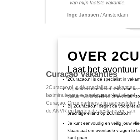
van mijn laatste vakantie.
Inge Janssen
/
Amsterdam
OVER 2C
Laat het avontuur
Curaçao Vakanties
2Curacao.nl is dé specialist in vaka
2Curacao.nl is dé specialist in vakanties,
Wij hebben een breed scala aan accom
lastminutes en excursies naar het eiland
cultuur wilt ontdekken of avontuur zo
Curaçao. Onze partners zijn aangesloten b
Bij 2Curacao.nl begint de voorpret al 
de ANVR en bieden de beste reizen aan.
prachtige eiland op 2Curacao.nl
Je kunt eenvoudig en veilig jouw vli
klaarstaat om eventuele vragen te be
kunt gaan.