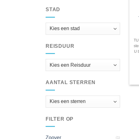
STAD
TU
REISDUUR
st
U 
AANTAL STERREN
FILTER OP
Zoover
(1)