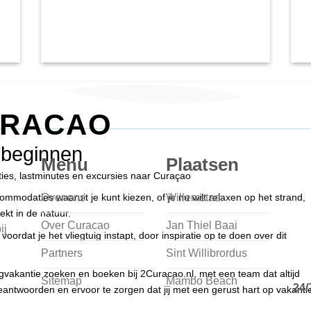
URACAO
 beginnen
Menu
Plaatsen
nties, lastminutes en excursies naar Curaçao
Over ons
Willemstad
modaties waaruit je kunt kiezen, of je nu wilt relaxen op het strand,
ekt in de natuur.
Over Curacao
Jan Thiel Baai
ij
voordat je het vliegtuig instapt, door inspiratie op te doen over dit
Partners
Sint Willibrordus
egvakantie zoeken en boeken bij 2Curacao.nl, met een team dat altijd
Sitemap
Mambo Beach
24/
antwoorden en ervoor te zorgen dat jij met een gerust hart op vakanti