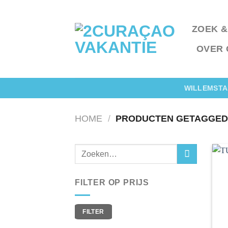
Ga
naar
ZOEK &
inhoud
OVER 
WILLEMSTA
HOME
/
PRODUCTEN GETAGGED 
FILTER OP PRIJS
Min.
Max.
FILTER
prijs
prijs