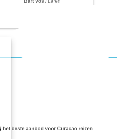
Bart Vos
/
Laren
7 het beste aanbod voor Curacao reizen
e