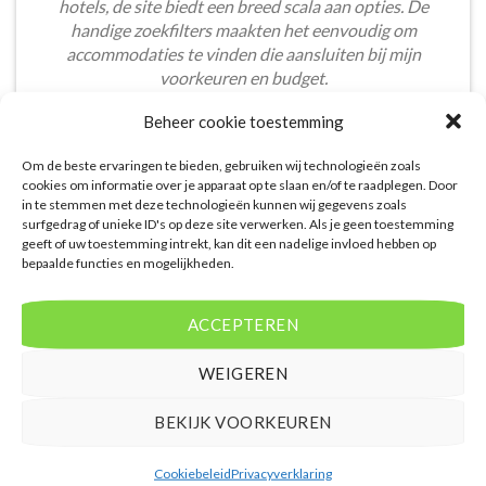
hotels, de site biedt een breed scala aan opties. De
handige zoekfilters maakten het eenvoudig om
accommodaties te vinden die aansluiten bij mijn
voorkeuren en budget.
Tom Meier
/
Breda
Beheer cookie toestemming
Om de beste ervaringen te bieden, gebruiken wij technologieën zoals
cookies om informatie over je apparaat op te slaan en/of te raadplegen. Door
in te stemmen met deze technologieën kunnen wij gegevens zoals
surfgedrag of unieke ID's op deze site verwerken. Als je geen toestemming
geeft of uw toestemming intrekt, kan dit een nadelige invloed hebben op
bepaalde functies en mogelijkheden.
De aangeboden pakketreizen op de website zijn
handig voor reizigers die graag alles in één keer
ACCEPTEREN
regelen. Het aanbod varieert van budget, luxe tot
gezinsvriendelijke vakanties. De pakketten
WEIGEREN
omvatten vaak accommodatie, vluchten en transfer.
Daarnaast ben ik verrast door de rijke inhoud en
BEKIJK VOORKEUREN
gebruiksvriendelijke functies die deze site te bieden
heeft.
Cookiebeleid
Privacyverklaring