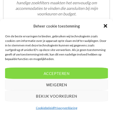
handige zoekfilters maakten het eenvoudig om
accommodaties te vinden die aansluiten bij mijn
voorkeuren en budget.
Tom Meier
/
Breda
Beheer cookie toestemming
Om de beste ervaringen te bieden, gebruiken wij technologieën zoals
cookies om informatie over je apparaat op te slaan en/of te raadplegen. Door
in te stemmen met deze technologieën kunnen wij gegevens zoals
surfgedrag of unieke ID's op deze site verwerken. Als je geen toestemming
geeft of uw toestemming intrekt, kan dit een nadelige invloed hebben op
bepaalde functies en mogelijkheden.
De aangeboden pakketreizen op de website zijn
handig voor reizigers die graag alles in één keer
regelen. Het aanbod varieert van budget, luxe tot
ACCEPTEREN
gezinsvriendelijke vakanties. De pakketten
omvatten vaak accommodatie, vluchten en transfer.
WEIGEREN
Daarnaast ben ik verrast door de rijke inhoud en
gebruiksvriendelijke functies die deze site te bieden
BEKIJK VOORKEUREN
heeft.
Cookiebeleid
Privacyverklaring
Bart Vos
/
Laren