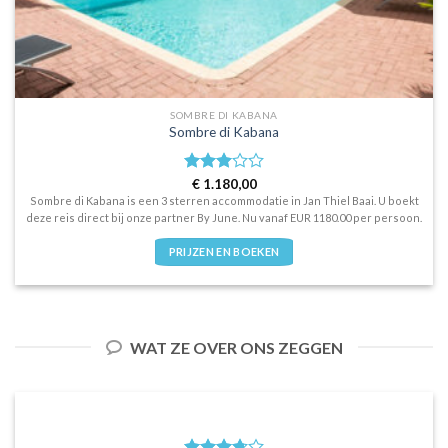
SOMBRE DI KABANA
Sombre di Kabana
Waardering
€
1.180,00
3
uit 5
Sombre di Kabana is een 3 sterren accommodatie in Jan Thiel Baai. U boekt
deze reis direct bij onze partner By June. Nu vanaf EUR 1180.00 per persoon.
PRIJZEN EN BOEKEN
WAT ZE OVER ONS ZEGGEN