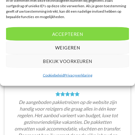
in te stemmen met deze technologieën kunnen wij gegevens zoals
surfgedrag of unieke ID's op deze site verwerken. Als je geen toestemming
Het aanbod van accommodaties op 2Curacao.nl is
geeft of uw toestemming intrekt, kan dit een nadelige invloed hebben op
bepaalde functies en mogelijkheden.
erg goed. Van luxe resorts tot budgetvriendelijke
hotels, de site biedt een breed scala aan opties. De
handige zoekfilters maakten het eenvoudig om
ACCEPTEREN
accommodaties te vinden die aansluiten bij mijn
voorkeuren en budget.
WEIGEREN
Tom Meier
/
Breda
BEKIJK VOORKEUREN
Cookiebeleid
Privacyverklaring
De aangeboden pakketreizen op de website zijn
handig voor reizigers die graag alles in één keer
regelen. Het aanbod varieert van budget, luxe tot
gezinsvriendelijke vakanties. De pakketten
omvatten vaak accommodatie, vluchten en transfer.