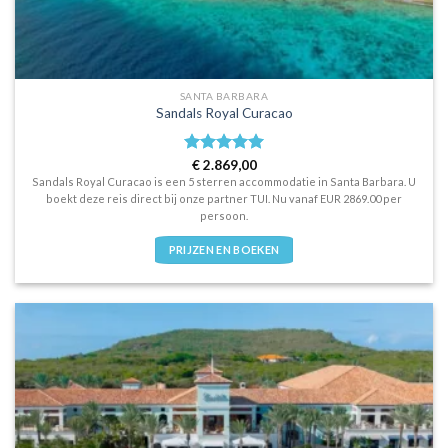
SANTA BARBARA
Sandals Royal Curacao
Waardering
€
2.869,00
5
uit 5
Sandals Royal Curacao is een 5 sterren accommodatie in Santa Barbara. U
boekt deze reis direct bij onze partner TUI. Nu vanaf EUR 2869.00 per
persoon.
PRIJZEN EN BOEKEN