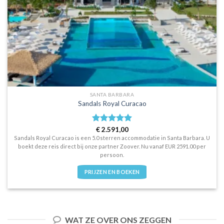
SANTA BARBARA
Sandals Royal Curacao
Waardering
€
2.591,00
5.0
uit 5
Sandals Royal Curacao is een 5.0 sterren accommodatie in Santa Barbara. U
boekt deze reis direct bij onze partner Zoover. Nu vanaf EUR 2591.00 per
persoon.
PRIJZEN EN BOEKEN
WAT ZE OVER ONS ZEGGEN