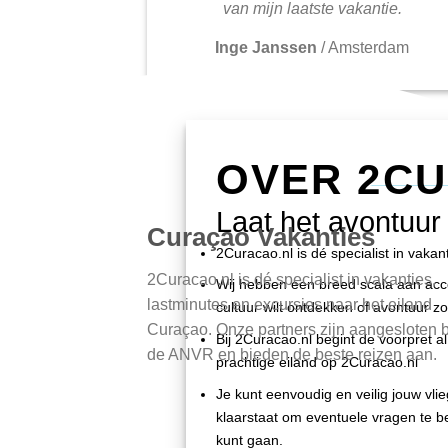
van mijn laatste vakantie.
Inge Janssen
/
Amsterdam
OVER 2C
Laat het avontuur
Curaçao Vakanties
2Curacao.nl is dé specialist in vaka
2Curacao.nl is dé specialist in vakanties,
Wij hebben een breed scala aan accom
lastminutes en excursies naar het eiland
cultuur wilt ontdekken of avontuur zo
Curaçao. Onze partners zijn aangesloten b
Bij 2Curacao.nl begint de voorpret al 
de ANVR en bieden de beste reizen aan.
prachtige eiland op 2Curacao.nl
Je kunt eenvoudig en veilig jouw vli
klaarstaat om eventuele vragen te be
kunt gaan.