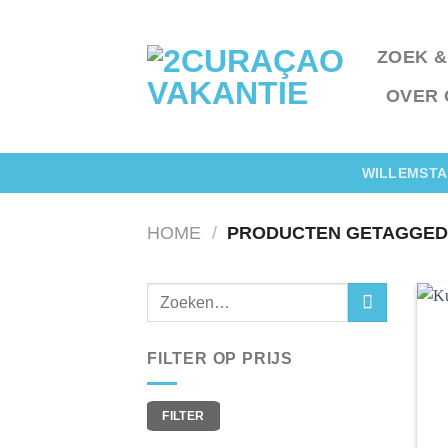
Ga
naar
ZOEK &
inhoud
OVER 
WILLEMSTA
HOME
/
PRODUCTEN GETAGGED
FILTER OP PRIJS
Min.
Max.
FILTER
prijs
prijs