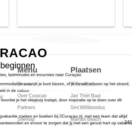
URACAO
 beginnen
Menu
Plaatsen
nties, lastminutes en excursies naar Curaçao
Over ons
Willemstad
modaties waaruit je kunt kiezen, of je nu wilt relaxen op het strand,
ekt in de natuur.
Over Curacao
Jan Thiel Baai
ij
voordat je het vliegtuig instapt, door inspiratie op te doen over dit
Partners
Sint Willibrordus
egvakantie zoeken en boeken bij 2Curacao.nl, met een team dat altijd
Sitemap
Mambo Beach
24/
antwoorden en ervoor te zorgen dat jij met een gerust hart op vakanti