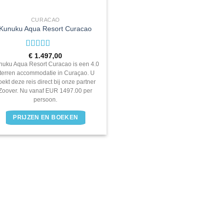
CURACAO
Kunuku Aqua Resort Curacao
Waardering
€
1.497,00
4.0
uit 5
nuku Aqua Resort Curacao is een 4.0
terren accommodatie in Curaçao. U
oekt deze reis direct bij onze partner
Zoover. Nu vanaf EUR 1497.00 per
persoon.
PRIJZEN EN BOEKEN