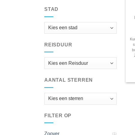
STAD
Ku
REISDUUR
s
b
AANTAL STERREN
FILTER OP
Zoover
(1)