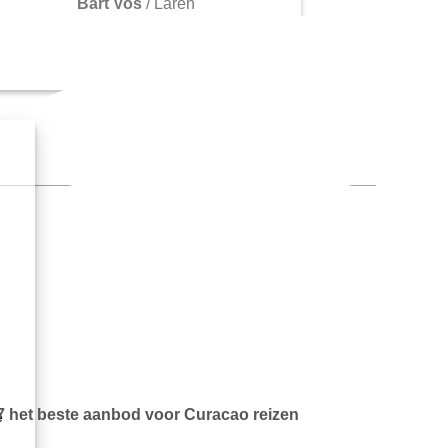
Bart Vos
/
Laren
7 het beste aanbod voor Curacao reizen
e