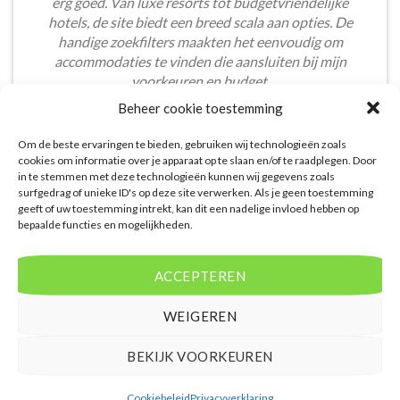
erg goed. Van luxe resorts tot budgetvriendelijke
hotels, de site biedt een breed scala aan opties. De
handige zoekfilters maakten het eenvoudig om
accommodaties te vinden die aansluiten bij mijn
voorkeuren en budget.
Beheer cookie toestemming
Tom Meier
/
Breda
Om de beste ervaringen te bieden, gebruiken wij technologieën zoals
cookies om informatie over je apparaat op te slaan en/of te raadplegen. Door
in te stemmen met deze technologieën kunnen wij gegevens zoals
surfgedrag of unieke ID's op deze site verwerken. Als je geen toestemming
geeft of uw toestemming intrekt, kan dit een nadelige invloed hebben op
bepaalde functies en mogelijkheden.
De aangeboden pakketreizen op de website zijn
handig voor reizigers die graag alles in één keer
ACCEPTEREN
regelen. Het aanbod varieert van budget, luxe tot
gezinsvriendelijke vakanties. De pakketten
WEIGEREN
omvatten vaak accommodatie, vluchten en transfer.
Daarnaast ben ik verrast door de rijke inhoud en
BEKIJK VOORKEUREN
gebruiksvriendelijke functies die deze site te bieden
heeft.
Cookiebeleid
Privacyverklaring