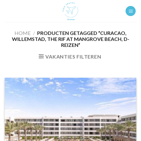
Ga
naar
inhoud
HOME
/
PRODUCTEN GETAGGED “CURACAO,
WILLEMSTAD, THE RIF AT MANGROVE BEACH, D-
REIZEN”
VAKANTIES FILTEREN