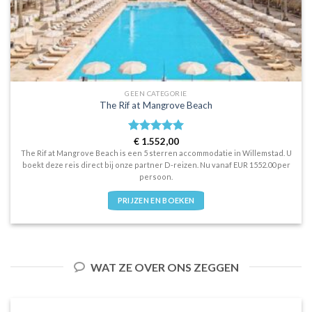
GEEN CATEGORIE
The Rif at Mangrove Beach
Waardering
€
1.552,00
5
uit 5
The Rif at Mangrove Beach is een 5 sterren accommodatie in Willemstad. U
boekt deze reis direct bij onze partner D-reizen. Nu vanaf EUR 1552.00 per
persoon.
PRIJZEN EN BOEKEN
WAT ZE OVER ONS ZEGGEN