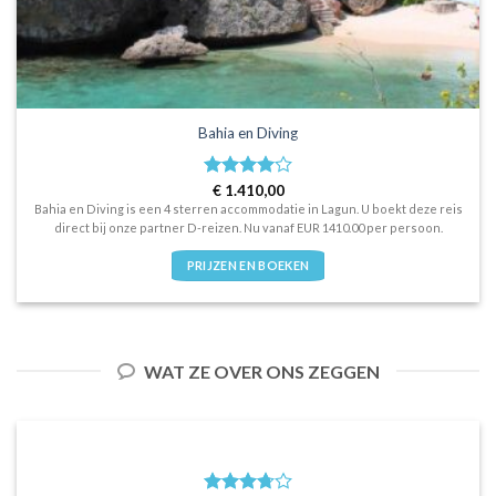
Bahia en Diving
Waardering
€
1.410,00
4
uit 5
Bahia en Diving is een 4 sterren accommodatie in Lagun. U boekt deze reis
direct bij onze partner D-reizen. Nu vanaf EUR 1410.00 per persoon.
PRIJZEN EN BOEKEN
WAT ZE OVER ONS ZEGGEN