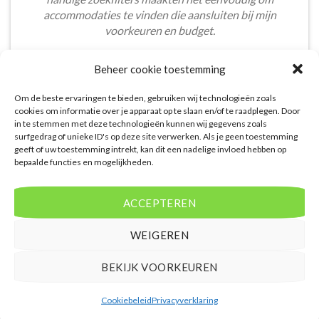
accommodaties te vinden die aansluiten bij mijn
voorkeuren en budget.
Tom Meier
/
Breda
Beheer cookie toestemming
Om de beste ervaringen te bieden, gebruiken wij technologieën zoals
cookies om informatie over je apparaat op te slaan en/of te raadplegen. Door
in te stemmen met deze technologieën kunnen wij gegevens zoals
surfgedrag of unieke ID's op deze site verwerken. Als je geen toestemming
geeft of uw toestemming intrekt, kan dit een nadelige invloed hebben op
bepaalde functies en mogelijkheden.
De aangeboden pakketreizen op de website zijn
handig voor reizigers die graag alles in één keer
regelen. Het aanbod varieert van budget, luxe tot
ACCEPTEREN
gezinsvriendelijke vakanties. De pakketten
omvatten vaak accommodatie, vluchten en transfer.
WEIGEREN
Daarnaast ben ik verrast door de rijke inhoud en
gebruiksvriendelijke functies die deze site te bieden
BEKIJK VOORKEUREN
heeft.
Cookiebeleid
Privacyverklaring
Bart Vos
/
Laren