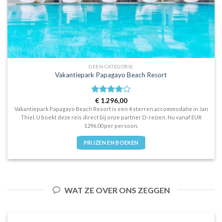
GEEN CATEGORIE
Vakantiepark Papagayo Beach Resort
Waardering
€
1.296,00
4
uit 5
Vakantiepark Papagayo Beach Resort is een 4 sterren accommodatie in Jan
Thiel. U boekt deze reis direct bij onze partner D-reizen. Nu vanaf EUR
1296.00 per persoon.
PRIJZEN EN BOEKEN
WAT ZE OVER ONS ZEGGEN