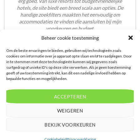
erg goed. Van luxe resorts tot budgetvriendelijke
hotels, de site biedt een breed scala aan opties. De
handige zoekfilters maakten het eenvoudig om
accommodaties te vinden die aansluiten bij mijn
voorkeuren en budget.
Beheer cookie toestemming
Tom Meier
/
Breda
Om de beste ervaringen te bieden, gebruiken wij technologieën zoals
cookies om informatie over je apparaat op te slaan en/of te raadplegen. Door
in te stemmen met deze technologieën kunnen wij gegevens zoals
surfgedrag of unieke ID's op deze site verwerken. Als je geen toestemming
geeft of uw toestemming intrekt, kan dit een nadelige invloed hebben op
bepaalde functies en mogelijkheden.
De aangeboden pakketreizen op de website zijn
handig voor reizigers die graag alles in één keer
ACCEPTEREN
regelen. Het aanbod varieert van budget, luxe tot
gezinsvriendelijke vakanties. De pakketten
WEIGEREN
omvatten vaak accommodatie, vluchten en transfer.
Daarnaast ben ik verrast door de rijke inhoud en
BEKIJK VOORKEUREN
gebruiksvriendelijke functies die deze site te bieden
heeft.
Cookiebeleid
Privacyverklaring