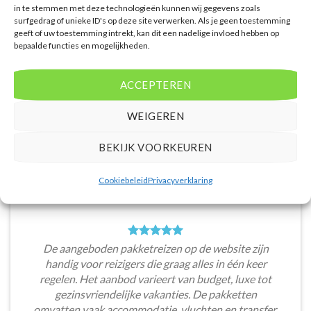
in te stemmen met deze technologieën kunnen wij gegevens zoals
surfgedrag of unieke ID's op deze site verwerken. Als je geen toestemming
geeft of uw toestemming intrekt, kan dit een nadelige invloed hebben op
Het aanbod van accommodaties op 2Curacao.nl is
bepaalde functies en mogelijkheden.
erg goed. Van luxe resorts tot budgetvriendelijke
hotels, de site biedt een breed scala aan opties. De
handige zoekfilters maakten het eenvoudig om
ACCEPTEREN
accommodaties te vinden die aansluiten bij mijn
voorkeuren en budget.
WEIGEREN
Tom Meier
/
Breda
BEKIJK VOORKEUREN
Cookiebeleid
Privacyverklaring
De aangeboden pakketreizen op de website zijn
handig voor reizigers die graag alles in één keer
regelen. Het aanbod varieert van budget, luxe tot
gezinsvriendelijke vakanties. De pakketten
omvatten vaak accommodatie, vluchten en transfer.