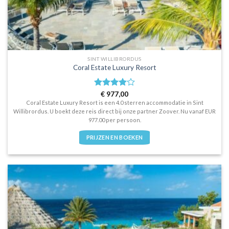
SINT WILLIBRORDUS
Coral Estate Luxury Resort
Waardering
€
977,00
4.0
uit 5
Coral Estate Luxury Resort is een 4.0 sterren accommodatie in Sint
Willibrordus. U boekt deze reis direct bij onze partner Zoover. Nu vanaf EUR
977.00 per persoon.
PRIJZEN EN BOEKEN