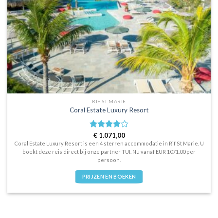
RIF ST MARIE
Coral Estate Luxury Resort
Waardering
€
1.071,00
4
uit 5
Coral Estate Luxury Resort is een 4 sterren accommodatie in Rif St Marie. U
boekt deze reis direct bij onze partner TUI. Nu vanaf EUR 1071.00 per
persoon.
PRIJZEN EN BOEKEN