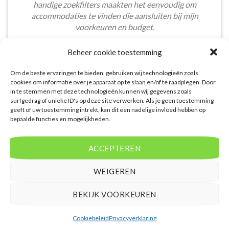
handige zoekfilters maakten het eenvoudig om
accommodaties te vinden die aansluiten bij mijn
voorkeuren en budget.
Tom Meier
/
Breda
Beheer cookie toestemming
Om de beste ervaringen te bieden, gebruiken wij technologieën zoals
cookies om informatie over je apparaat op te slaan en/of te raadplegen. Door
in te stemmen met deze technologieën kunnen wij gegevens zoals
surfgedrag of unieke ID's op deze site verwerken. Als je geen toestemming
geeft of uw toestemming intrekt, kan dit een nadelige invloed hebben op
bepaalde functies en mogelijkheden.
De aangeboden pakketreizen op de website zijn
handig voor reizigers die graag alles in één keer
regelen. Het aanbod varieert van budget, luxe tot
ACCEPTEREN
gezinsvriendelijke vakanties. De pakketten
omvatten vaak accommodatie, vluchten en transfer.
WEIGEREN
Daarnaast ben ik verrast door de rijke inhoud en
gebruiksvriendelijke functies die deze site te bieden
BEKIJK VOORKEUREN
heeft.
Cookiebeleid
Privacyverklaring
Bart Vos
/
Laren