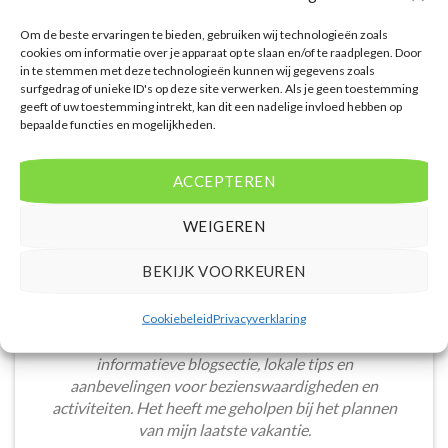
PRIJZEN EN BOEKEN
Om de beste ervaringen te bieden, gebruiken wij technologieën zoals
cookies om informatie over je apparaat op te slaan en/of te raadplegen. Door
in te stemmen met deze technologieën kunnen wij gegevens zoals
surfgedrag of unieke ID's op deze site verwerken. Als je geen toestemming
geeft of uw toestemming intrekt, kan dit een nadelige invloed hebben op
bepaalde functies en mogelijkheden.
WAT ZE OVER ONS ZEGGEN
ACCEPTEREN
WEIGEREN
De website heeft een handige zoekfunctie voor
BEKIJK VOORKEUREN
accommodaties met verschillende filters zoals
prijsklasse en aantal sterren. Pluspunt is de real-
time prijsinformatie en de mogelijkheid om direct op
Cookiebeleid
Privacyverklaring
de site te boeken. Daarnaast waardeer ik de
informatieve blogsectie, lokale tips en
aanbevelingen voor bezienswaardigheden en
activiteiten. Het heeft me geholpen bij het plannen
van mijn laatste vakantie.