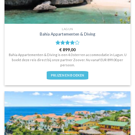
LAGUN
Bahia Appartementen & Diving
Waardering
€
899,00
4.0
uit 5
Bahia Appartementen & Diving is een 4.0 sterren accommodatie in Lagun. U
boekt deze reis direct bij onze partner Zoover. Nu vanaf EUR 899.00 per
persoon.
PRIJZEN EN BOEKEN