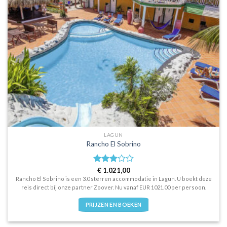
LAGUN
Rancho El Sobrino
Waardering
€
1.021,00
3.0
uit
Rancho El Sobrino is een 3.0 sterren accommodatie in Lagun. U boekt deze
5
reis direct bij onze partner Zoover. Nu vanaf EUR 1021.00 per persoon.
PRIJZEN EN BOEKEN