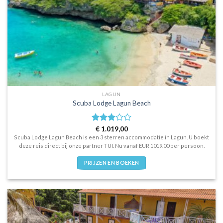
LAGUN
Scuba Lodge Lagun Beach
Waardering
€
1.019,00
3
uit 5
Scuba Lodge Lagun Beach is een 3 sterren accommodatie in Lagun. U boekt
deze reis direct bij onze partner TUI. Nu vanaf EUR 1019.00 per persoon.
PRIJZEN EN BOEKEN