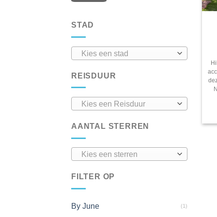
STAD
Kies een stad
Hi
acc
REISDUUR
dez
N
Kies een Reisduur
AANTAL STERREN
Kies een sterren
FILTER OP
By June
(1)