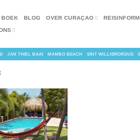
 BOEK
BLOG
OVER CURAÇAO
REISINFORM
ONS
D
JAN THIEL BAAI
MAMBO BEACH
SINT WILLIBRORDUS
E