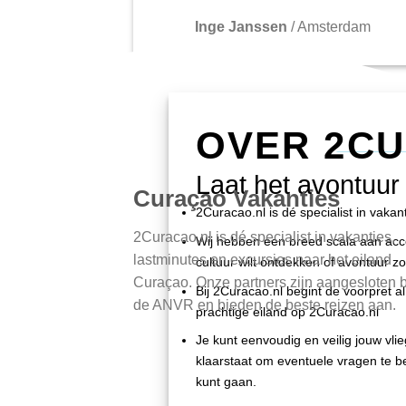
Inge Janssen
/
Amsterdam
OVER 2C
Laat het avontuur
Curaçao Vakanties
2Curacao.nl is dé specialist in vaka
2Curacao.nl is dé specialist in vakanties,
Wij hebben een breed scala aan accom
lastminutes en excursies naar het eiland
cultuur wilt ontdekken of avontuur zo
Curaçao. Onze partners zijn aangesloten b
Bij 2Curacao.nl begint de voorpret al 
de ANVR en bieden de beste reizen aan.
prachtige eiland op 2Curacao.nl
Je kunt eenvoudig en veilig jouw vli
klaarstaat om eventuele vragen te be
kunt gaan.