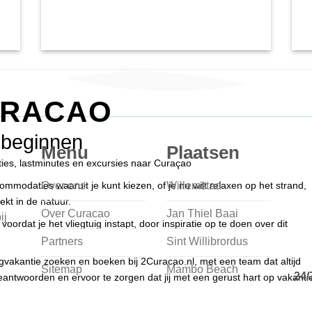
URACAO
 beginnen
Menu
Plaatsen
nties, lastminutes en excursies naar Curaçao
Over ons
Willemstad
modaties waaruit je kunt kiezen, of je nu wilt relaxen op het strand,
ekt in de natuur.
Over Curacao
Jan Thiel Baai
ij
voordat je het vliegtuig instapt, door inspiratie op te doen over dit
Partners
Sint Willibrordus
egvakantie zoeken en boeken bij 2Curacao.nl, met een team dat altijd
Sitemap
Mambo Beach
24/
antwoorden en ervoor te zorgen dat jij met een gerust hart op vakanti