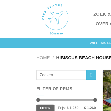
Ga
naar
ZOEK &
inhoud
OVER 
WILLEMSTA
HOME
/
HIBISCUS BEACH HOUS
FILTER OP PRIJS
Min.
Max.
Prijs:
€ 1.250
—
€ 1.260
FILTER
prijs
prijs