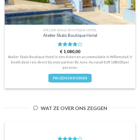
ATELIER SKALO BOUTIQUE HOTEL
Atelier Skalo Boutique Hotel
Waardering
€
1.080,00
4
uit 5
Atelier Skalo Boutique Hotel is een 4 sterren accommodatie in Willemstad. U
boekt deze reis direct bij onze partner By June. Nu vanaf EUR 1080.00 per
persoon.
PRIJZEN EN BOEKEN
WAT ZE OVER ONS ZEGGEN