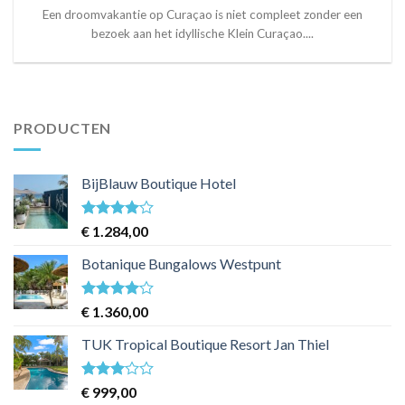
Een droomvakantie op Curaçao is niet compleet zonder een
bezoek aan het idyllische Klein Curaçao....
PRODUCTEN
BijBlauw Boutique Hotel
Waardering
€
1.284,00
4
uit 5
Botanique Bungalows Westpunt
Waardering
€
1.360,00
4
uit 5
TUK Tropical Boutique Resort Jan Thiel
Waardering
€
999,00
3
uit 5