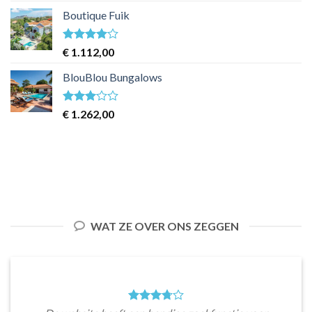
Boutique Fuik
Waardering
€
1.112,00
4
uit 5
BlouBlou Bungalows
Waardering
€
1.262,00
3
uit 5
WAT ZE OVER ONS ZEGGEN