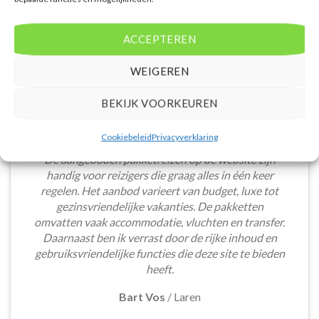
accommodaties te vinden die aansluiten bij mijn
voorkeuren en budget.
ACCEPTEREN
Tom Meier
/
Breda
WEIGEREN
BEKIJK VOORKEUREN
Cookiebeleid
Privacyverklaring
De aangeboden pakketreizen op de website zijn
handig voor reizigers die graag alles in één keer
regelen. Het aanbod varieert van budget, luxe tot
gezinsvriendelijke vakanties. De pakketten
omvatten vaak accommodatie, vluchten en transfer.
Daarnaast ben ik verrast door de rijke inhoud en
gebruiksvriendelijke functies die deze site te bieden
heeft.
Bart Vos
/
Laren