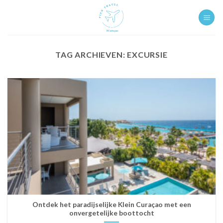
Ga
naar
inhoud
TAG ARCHIEVEN:
EXCURSIE
Ontdek het paradijselijke Klein Curaçao met een
onvergetelijke boottocht