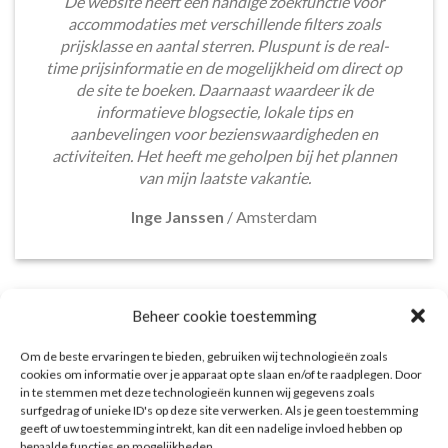
De website heeft een handige zoekfunctie voor
accommodaties met verschillende filters zoals
prijsklasse en aantal sterren. Pluspunt is de real-
time prijsinformatie en de mogelijkheid om direct op
de site te boeken. Daarnaast waardeer ik de
informatieve blogsectie, lokale tips en
aanbevelingen voor bezienswaardigheden en
activiteiten. Het heeft me geholpen bij het plannen
van mijn laatste vakantie.
Inge Janssen
/
Amsterdam
Beheer cookie toestemming
Om de beste ervaringen te bieden, gebruiken wij technologieën zoals
Het aanbod van accommodaties op 2Curacao.nl is
cookies om informatie over je apparaat op te slaan en/of te raadplegen. Door
erg goed. Van luxe resorts tot budgetvriendelijke
in te stemmen met deze technologieën kunnen wij gegevens zoals
surfgedrag of unieke ID's op deze site verwerken. Als je geen toestemming
hotels, de site biedt een breed scala aan opties. De
geeft of uw toestemming intrekt, kan dit een nadelige invloed hebben op
handige zoekfilters maakten het eenvoudig om
bepaalde functies en mogelijkheden.