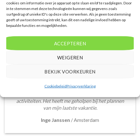
cookies om informatie over je apparaat op te slaan en/of te raadplegen. Door
in te stemmen met deze technologieën kunnen wij gegevens zoals
WAT ZE OVER ONS ZEGGEN
surfgedrag of unieke ID's op deze site verwerken. Als je geen toestemming
geeft of uw toestemming intrekt, kan dit een nadelige invloed hebben op
bepaalde functies en mogelijkheden.
ACCEPTEREN
De website heeft een handige zoekfunctie voor
WEIGEREN
accommodaties met verschillende filters zoals
prijsklasse en aantal sterren. Pluspunt is de real-
BEKIJK VOORKEUREN
time prijsinformatie en de mogelijkheid om direct op
de site te boeken. Daarnaast waardeer ik de
Cookiebeleid
Privacyverklaring
informatieve blogsectie, lokale tips en
aanbevelingen voor bezienswaardigheden en
activiteiten. Het heeft me geholpen bij het plannen
van mijn laatste vakantie.
Inge Janssen
/
Amsterdam