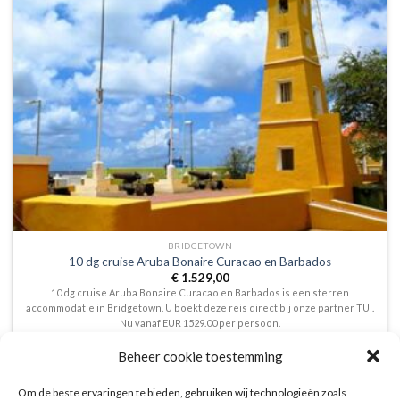
BRIDGETOWN
10 dg cruise Aruba Bonaire Curacao en Barbados
€
1.529,00
10 dg cruise Aruba Bonaire Curacao en Barbados is een sterren
accommodatie in Bridgetown. U boekt deze reis direct bij onze partner TUI.
Nu vanaf EUR 1529.00 per persoon.
PRIJZEN EN BOEKEN
Beheer cookie toestemming
Om de beste ervaringen te bieden, gebruiken wij technologieën zoals