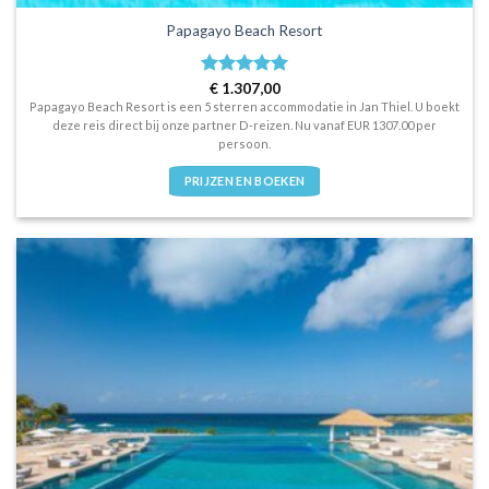
Papagayo Beach Resort
Waardering
€
1.307,00
5
uit 5
Papagayo Beach Resort is een 5 sterren accommodatie in Jan Thiel. U boekt
deze reis direct bij onze partner D-reizen. Nu vanaf EUR 1307.00 per
persoon.
PRIJZEN EN BOEKEN