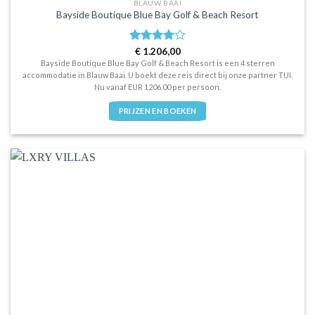
BLAUW BAAI
Bayside Boutique Blue Bay Golf & Beach Resort
Waardering
€
1.206,00
4
uit 5
Bayside Boutique Blue Bay Golf & Beach Resort is een 4 sterren
accommodatie in Blauw Baai. U boekt deze reis direct bij onze partner TUI.
Nu vanaf EUR 1206.00 per persoon.
PRIJZEN EN BOEKEN