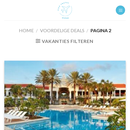
Ga
naar
inhoud
HOME
/
VOORDELIGE DEALS
/
PAGINA 2
VAKANTIES FILTEREN