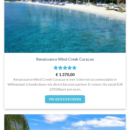
Renaissance Wind Creek Curacao
Waardering
€
1.370,00
5
uit 5
Renaissance Wind Creek Curacao is een 5 sterren accommodatie in
Willemstad. U boekt deze reis direct bij onze partner D-reizen. Nu vanaf EUR
1370.00 per persoon.
PRIJZEN EN BOEKEN