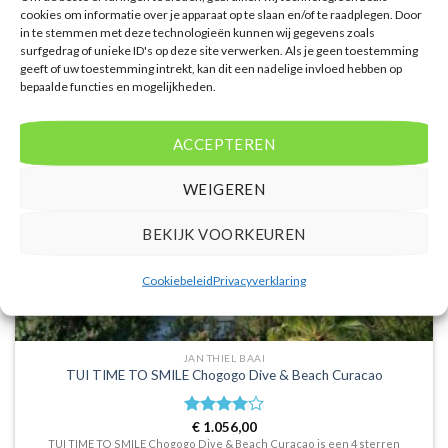
cookies om informatie over je apparaat op te slaan en/of te raadplegen. Door
in te stemmen met deze technologieën kunnen wij gegevens zoals
surfgedrag of unieke ID's op deze site verwerken. Als je geen toestemming
geeft of uw toestemming intrekt, kan dit een nadelige invloed hebben op
bepaalde functies en mogelijkheden.
ACCEPTEREN
WEIGEREN
BEKIJK VOORKEUREN
Cookiebeleid
Privacyverklaring
JAN THIEL BAAI
TUI TIME TO SMILE Chogogo Dive & Beach Curacao
Waardering
€
1.056,00
4
uit 5
TUI TIME TO SMILE Chogogo Dive & Beach Curacao is een 4 sterren