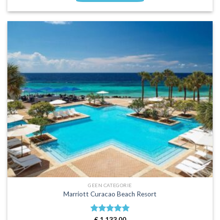
GEEN CATEGORIE
Marriott Curacao Beach Resort
Waardering
€
1.133,00