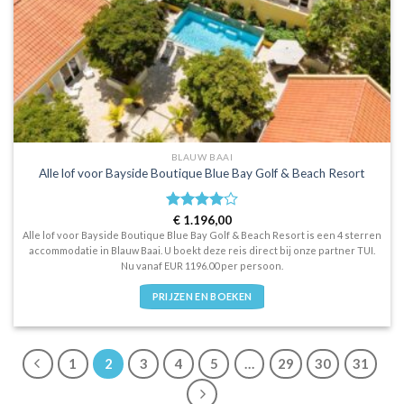
BLAUW BAAI
Alle lof voor Bayside Boutique Blue Bay Golf & Beach Resort
Waardering
€
1.196,00
4
uit 5
Alle lof voor Bayside Boutique Blue Bay Golf & Beach Resort is een 4 sterren
accommodatie in Blauw Baai. U boekt deze reis direct bij onze partner TUI.
Nu vanaf EUR 1196.00 per persoon.
PRIJZEN EN BOEKEN
1
2
3
4
5
…
29
30
31