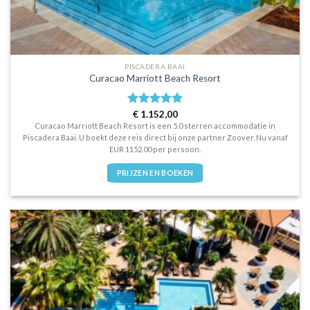
PISCADERA BAAI
Curacao Marriott Beach Resort
Waardering
€
1.152,00
5.0
uit 5
Curacao Marriott Beach Resort is een 5.0 sterren accommodatie in
Piscadera Baai. U boekt deze reis direct bij onze partner Zoover. Nu vanaf
EUR 1152.00 per persoon.
PRIJZEN EN BOEKEN