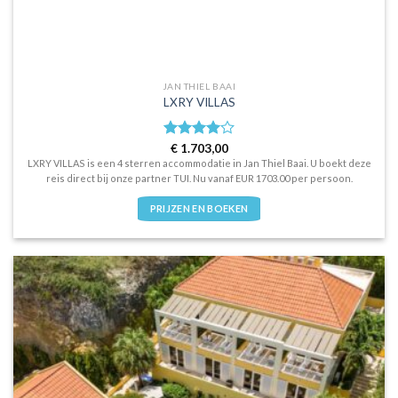
JAN THIEL BAAI
LXRY VILLAS
Waardering
€
1.703,00
4
uit 5
LXRY VILLAS is een 4 sterren accommodatie in Jan Thiel Baai. U boekt deze
reis direct bij onze partner TUI. Nu vanaf EUR 1703.00 per persoon.
PRIJZEN EN BOEKEN