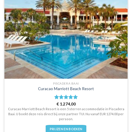
PISCADERA BAAI
Curacao Marriott Beach Resort
Waardering
€
1.274,00
5
uit 5
Curacao Marriott Beach Resort is een 5 sterren accommodatie in Piscadera
Baai. U boekt deze reis direct bij onze partner TUI. Nu vanaf EUR 1274.00 per
persoon.
PRIJZEN EN BOEKEN