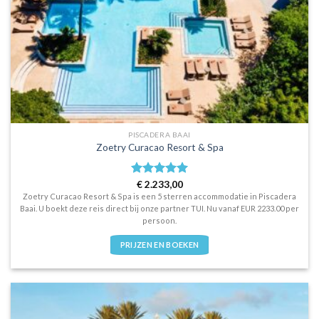
PISCADERA BAAI
Zoetry Curacao Resort & Spa
Waardering
€
2.233,00
5
uit 5
Zoetry Curacao Resort & Spa is een 5 sterren accommodatie in Piscadera
Baai. U boekt deze reis direct bij onze partner TUI. Nu vanaf EUR 2233.00 per
persoon.
PRIJZEN EN BOEKEN