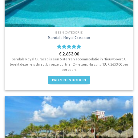
GEEN CATEGORIE
Sandals Royal Curacao
Waardering
€
2.653,00
5
uit 5
Sandals Royal Curacao is een 5 sterren accommodatie in Nieuwpoort. U
boekt deze reis direct bij onze partner D-reizen. Nu vanaf EUR 2653.00 per
persoon.
PRIJZEN EN BOEKEN